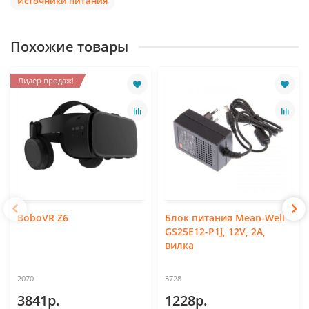
Источники питания
Похожие товары
Лидер продаж!
BoboVR Z6
Блок питания Mean-Well
GS25E12-P1J, 12V, 2А,
вилка
2070
3728
3841р.
1228р.