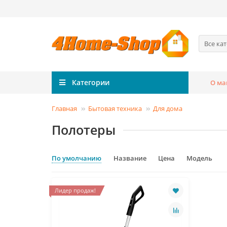
Все ка
Категории
О ма
Главная
Бытовая техника
Для дома
Полотеры
По умолчанию
Название
Цена
Модель
Лидер продаж!