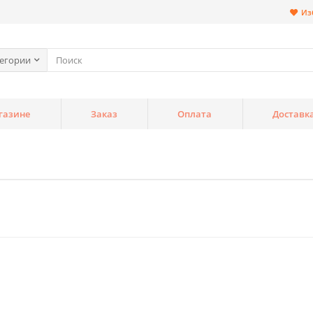
Из
тегории
газине
Заказ
Оплата
Доставк