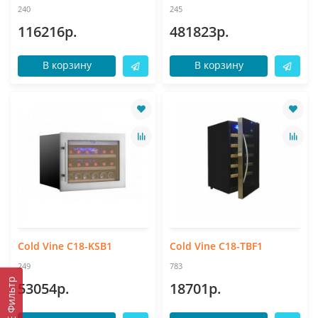
240
245
116216р.
481823р.
В корзину
В корзину
Cold Vine C18-KSB1
Cold Vine C18-TBF1
249
783
Фильтр
53054р.
18701р.