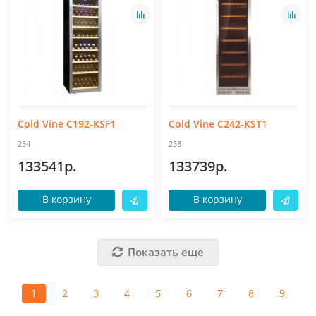
Cold Vine C192-KSF1
Cold Vine C242-KST1
254
258
133541р.
133739р.
В корзину
В корзину
Показать еще
1
2
3
4
5
6
7
8
9