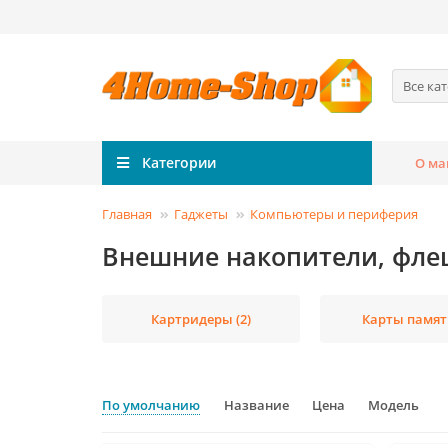
Все ка
Категории
О ма
Главная
Гаджеты
Компьютеры и периферия
Внешние накопители, фле
Картридеры (2)
Карты памяти
По умолчанию
Название
Цена
Модель