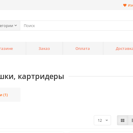
Из
тегории
газине
Заказ
Оплата
Доставк
шки, картридеры
 (1)