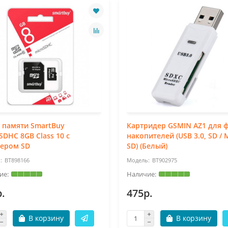
 памяти SmartBuy
Картридер GSMIN AZ1 для 
SDHC 8GB Class 10 с
накопителей (USB 3.0, SD / 
тером SD
SD) (Белый)
BT898166
BT902975
.
475р.
В корзину
В корзину