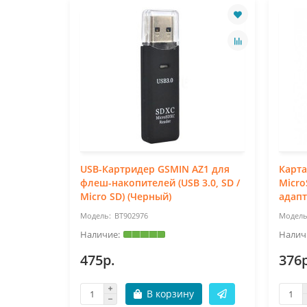
USB-Картридер GSMIN AZ1 для
Карта
флеш-накопителей (USB 3.0, SD /
Micro
Micro SD) (Черный)
адап
BT902976
475р.
376р
В корзину