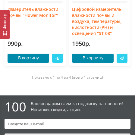
Измеритель влажности
Цифровой измеритель
почвы "Flower Monitor"
влажности почвы и
Фильтр
воздуха, температуры,
кислотности (PH) и
освещения "ST-08"
990р.
1950р.
В корзину
В корзину
Показано с 1 по 4 из 4 (всего 1 страниц)
100
Баллов дарим всем за подписку на новости!
Новинки, скидки, акции.