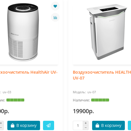
хоочиститель HealthAir UV-
Воздухоочиститель HEALTH
UV-07
uv-03
uv-07
00р.
19900р.
В корзину
В корзину