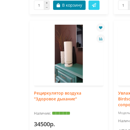
В корзину
Рециркулятор воздуха
Увла
"Здоровое дыхание"
Birds
сопр
34500р.