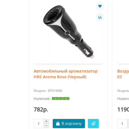
Автомобильный ароматизатор
Возду
HRS Aroma Rose (Черный)
03
BT019080
782р.
119
В корзину