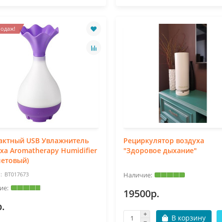
одаж!
актный USB Увлажнитель
Рециркулятор воздуха
ха Aromatherapy Humidifier
"Здоровое дыхание"
летовый)
BT017673
19500р.
.
В корзину