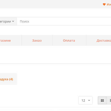
Из
тегории
газине
Заказ
Оплата
Доставк
духа (4)