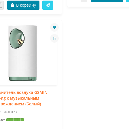
В корзину
жнитель воздуха GSMIN
ong с музыкальным
овождением (Белый)
BT600123