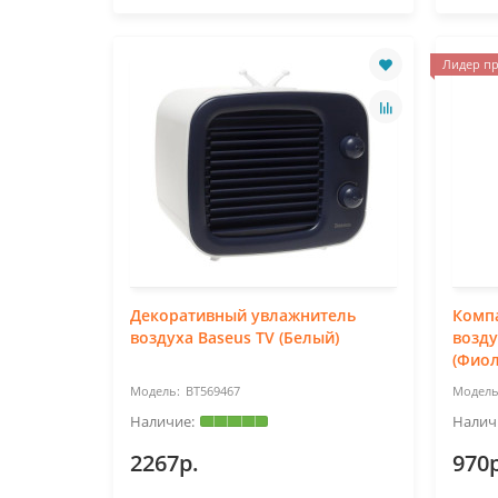
Лидер пр
Декоративный увлажнитель
Комп
воздуха Baseus TV (Белый)
возду
(Фио
BT569467
2267р.
970р