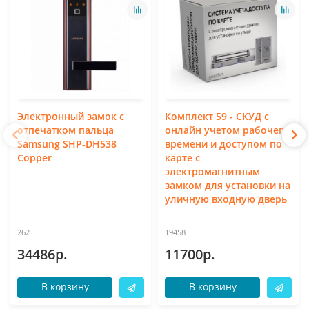
Электронный замок с
Комплект 59 - СКУД с
отпечатком пальца
онлайн учетом рабочего
Samsung SHP-DH538
времени и доступом по
Copper
карте с
электромагнитным
замком для установки на
уличную входную дверь
262
19458
34486р.
11700р.
В корзину
В корзину