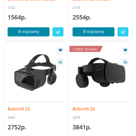
2152
2150
1564р.
2554р.
В корзину
В корзину
Лидер продаж!
BoboVR Z5
BoboVR Z6
2069
2070
2752р.
3841р.