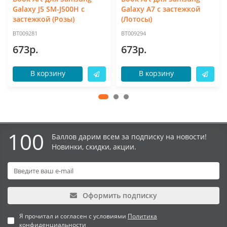
Galaxy J5 SM-J500H с
Galaxy A7 с застежкой
застежкой (Розы)
(Лотосы)
BT009281
BT009294
673р.
673р.
В корзину
В корзину
100
Баллов дарим всем за подписку на новости!
Новинки, скидки, акции.
Оформить подписку
Я прочитал и согласен с условиями
Политика
конфиденциальности