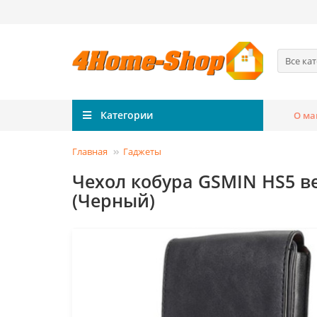
Все ка
Категории
О ма
Главная
Гаджеты
Чехол кобура GSMIN HS5 ве
(Черный)