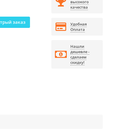
высокого
качества
трый заказ
Удобная
Оплата
Нашли
дешевле -
сделаем
скидку!