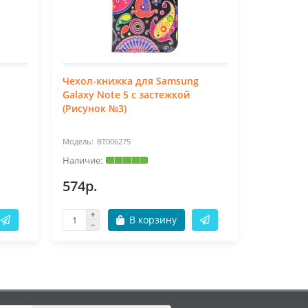
Чехол-книжка для Samsung
Чехол-су
Galaxy Note 5 с застежкой
Charge 4
(Рисунок №3)
BT006275
BT
574р.
1267р.
В корзину