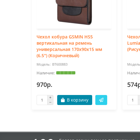
Чехол кобура GSMIN HS5
Чехол
вертикальная на ремень
Lumia
универсальная 170x90x15 мм
(Рису
(6.5") (Коричневый)
BT600883
970р.
574р
В корзину