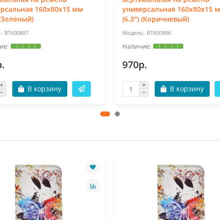
рсальная 160x80x15 мм
универсальная 160x80x15 
 (Зеленый)
(6.3") (Коричневый)
BT600887
BT600886
.
970р.
В корзину
В корзину