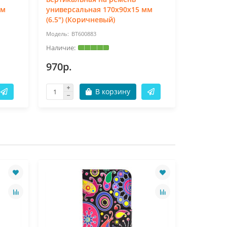
мм
универсальная 170x90x15 мм
универса
(6.5") (Коричневый)
(6.3") (К
BT600883
BT
970р.
1475р.
В корзину