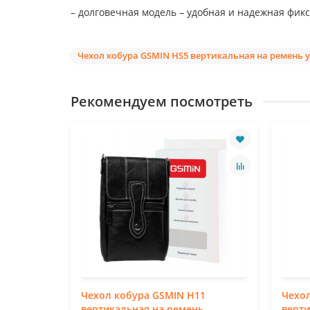
– долговечная модель – удобная и надежная фикс
Чехол кобура GSMIN HS5 вертикальная на ремень у
Рекомендуем посмотреть
1
Чехол кобура GSMIN H11
Чехол
ь
вертикальная на ремень
верти