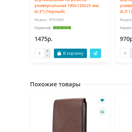
x25 мм
универсальная 180x120x25 мм
униве
(6.3") (Черный)
(6.3")
BT018385
1475р.
970р
В корзину
Похожие товары