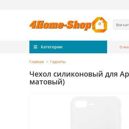
Все ка
Категории
О ма
Главная
Гаджеты
Чехол силиконовый для Appl
матовый)