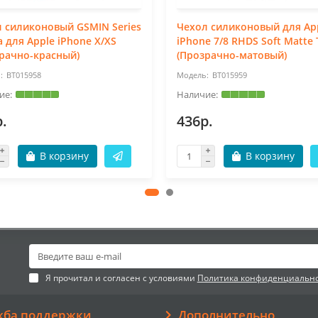
 силиконовый GSMIN Series
Чехол силиконовый для Ap
a для Apple iPhone X/XS
iPhone 7/8 RHDS Soft Matte
рачно-красный)
(Прозрачно-матовый)
BT015958
BT015959
.
436р.
В корзину
В корзину
Я прочитал и согласен с условиями
Политика конфиденциальн
жба поддержки
Дополнительно