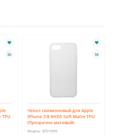
ple
Чехол силиконовый для Apple
Чехол си
e TPU
iPhone 7/8 RHDS Soft Matte TPU
RHDS Sof
(Прозрачно-матовый)
матовый)
BT015959
BT