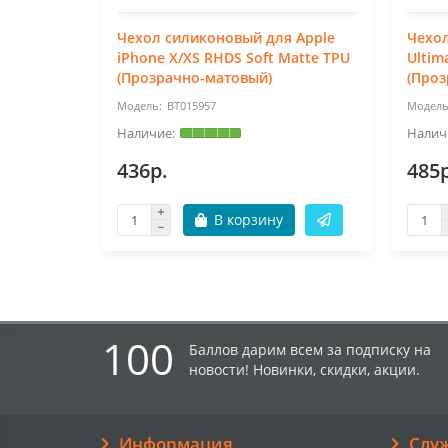
Чехол силиконовый для Apple
Чехол
iPhone X/XS RHDS Soft Matte TPU
Ultim
(Прозрачно-матовый)
(Проз
BT015957
436р.
485р
В корзину
100
Баллов дарим всем за подписку на
новости! Новинки, скидки, акции.
Информация
Слу