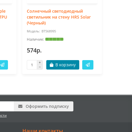
ple
Солнечный светодиодный
Сумка дл
 TPU
светильник на стену HRS Solar
15.4" (Си
(Черный)
BT568995
BT
574р.
634р.
В корзину
Оформить подписку
ости
Наши контакты