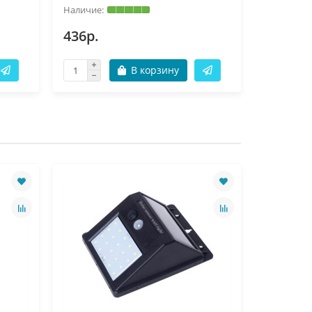
436р.
436р.
В корзину