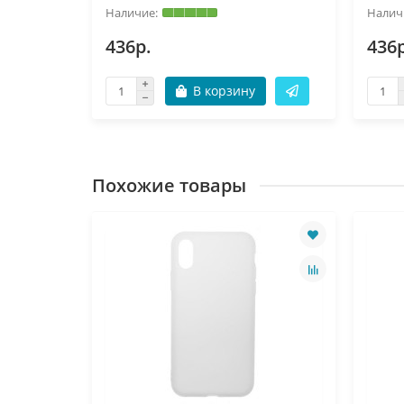
436р.
436р
В корзину
Похожие товары