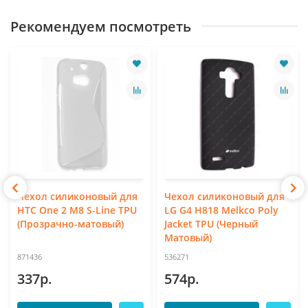
Рекомендуем посмотреть
Чехол силиконовый для
Чехол силиконовый для
HTC One 2 M8 S-Line TPU
LG G4 H818 Melkco Poly
(Прозрачно-матовый)
Jacket TPU (Черный
Матовый)
871436
536271
337р.
574р.