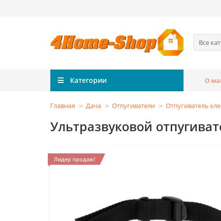
Все ка
Категории
О ма
Главная
Дача
Отпугиватели
Отпугиватель кл
Ультразвуковой отпугива
Лидер продаж!