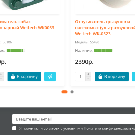
иватель собак
Отпугиватель грызунов и
онарный Weitech WK0053
насекомых (ультразвуковой
Weitech WK-0523
55106
55490
0р.
2390р.
В корзину
В корзину
Я прочитал и согласен с условиями
Политика конфиденциальн