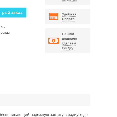
трый заказ
Удобная
Оплата
4кг.
месяца
Нашли
дешевле -
сделаем
скидку!
обеспечивающий надежную защиту в радиусе до