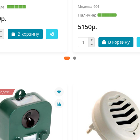
904
0р.
5150р.
В корзину
В корзину
одаж!