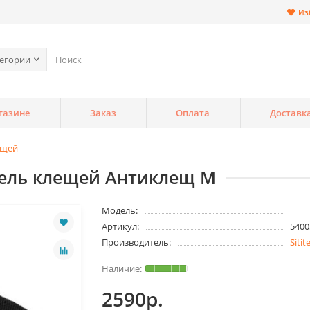
Из
тегории
газине
Заказ
Оплата
Доставк
ещей
тель клещей Антиклещ М
Модель:
Артикул:
5400
Производитель:
Sitit
2590р.