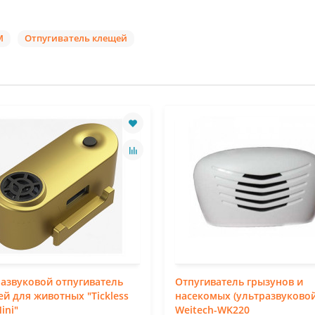
М
Отпугиватель клещей
азвуковой отпугиватель
Отпугиватель грызунов и
й для животных "Tickless
насекомых (ультразвуковой
ini"
Weitech-WK220