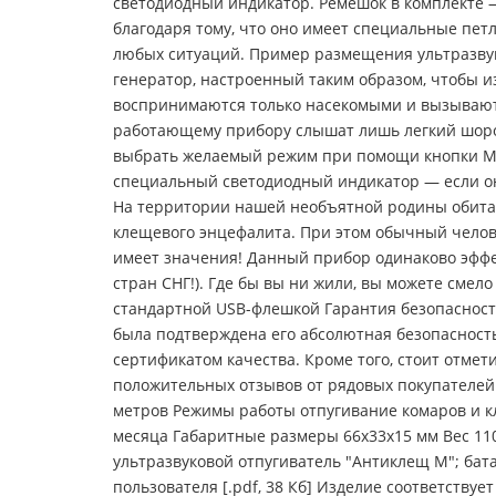
светодиодный индикатор. Ремешок в комплекте —
благодаря тому, что оно имеет специальные пет
любых ситуаций. Пример размещения ультразвуко
генератор, настроенный таким образом, чтобы и
воспринимаются только насекомыми и вызывают
работающему прибору слышат лишь легкий шорох
выбрать желаемый режим при помощи кнопки MOD
специальный светодиодный индикатор — если он 
На территории нашей необъятной родины обитаю
клещевого энцефалита. При этом обычный челове
имеет значения! Данный прибор одинаково эффек
стран СНГ!). Где бы вы ни жили, вы можете смел
стандартной USB-флешкой Гарантия безопасност
была подтверждена его абсолютная безопасност
сертификатом качества. Кроме того, стоит отмет
положительных отзывов от рядовых покупателей.
метров Режимы работы отпугивание комаров и кл
месяца Габаритные размеры 66х33х15 мм Вес 110
ультразвуковой отпугиватель "Антиклещ М"; бата
пользователя [.pdf, 38 Кб] Изделие соответству