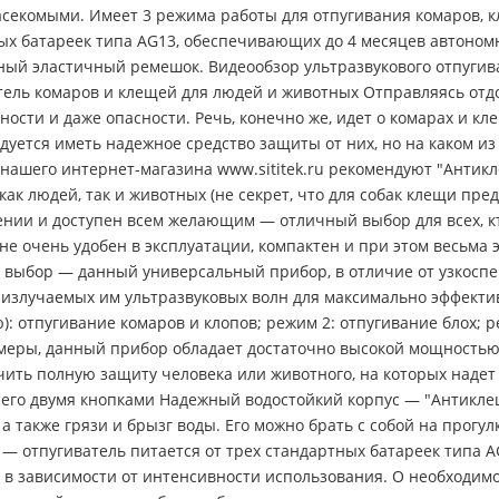
асекомыми. Имеет 3 режима работы для отпугивания комаров, к
ных батареек типа AG13, обеспечивающих до 4 месяцев автономн
енный эластичный ремешок. Видеообзор ультразвукового отпуги
ль комаров и клещей для людей и животных Отправляясь отдох
ости и даже опасности. Речь, конечно же, идет о комарах и к
уется иметь надежное средство защиты от них, но на каком и
нашего интернет-магазина www.sititek.ru рекомендуют "Антик
ак людей, так и животных (не секрет, что для собак клещи пре
щении и доступен всем желающим — отличный выбор для всех, к
е очень удобен в эксплуатации, компактен и при этом весьма
а выбор — данный универсальный прибор, в отличие от узкоспе
излучаемых им ультразвуковых волн для максимально эффекти
): отпугивание комаров и клопов; режим 2: отпугивание блох; 
еры, данный прибор обладает достаточно высокой мощностью.
ечить полную защиту человека или животного, на которых надет
всего двумя кнопками Надежный водостойкий корпус — "Антикле
 а также грязи и брызг воды. Его можно брать с собой на прогу
— отпугиватель питается от трех стандартных батареек типа AG
, в зависимости от интенсивности использования. О необходи