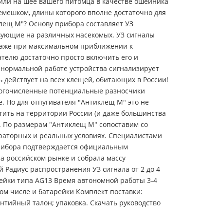
 или на шее вашего питомца в качестве ошейника
емешком, длины которого вполне достаточно для
лещ М"? Основу прибора составляет УЗ
твующие на различных насекомых. УЗ сигналы
даже при максимальном приближении к
телю достаточно просто включить его и
нормальной работе устройства сигнализирует
 действует на всех клещей, обитающих в России!
ногочисленные потенциальные разносчики
. Но для отпугивателя "Антиклещ М" это не
тить на территории России (и даже большинства
ь. По размерам "Антиклещ М" сопоставим со
раторных и реальных условиях. Специалистами
прибора подтверждается официальным
на российском рынке и собрала массу
 Радиус распространения УЗ сигнала от 2 до 4
рейки типа AG13 Время автономной работы 3-4
ом числе и батарейки Комплект поставки:
антийный талон; упаковка. Скачать руководство