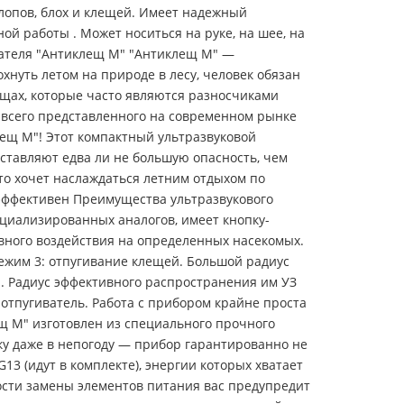
лопов, блох и клещей. Имеет надежный
ой работы . Может носиться на руке, на шее, на
вателя "Антиклещ М" "Антиклещ М" —
нуть летом на природе в лесу, человек обязан
лещах, которые часто являются разносчиками
з всего представленного на современном рынке
лещ М"! Этот компактный ультразвуковой
дставляют едва ли не большую опасность, чем
то хочет наслаждаться летним отдыхом по
 эффективен Преимущества ультразвукового
циализированных аналогов, имеет кнопку-
вного воздействия на определенных насекомых.
режим 3: отпугивание клещей. Большой радиус
 Радиус эффективного распространения им УЗ
 отпугиватель. Работа с прибором крайне проста
щ М" изготовлен из специального прочного
лку даже в непогоду — прибор гарантированно не
13 (идут в комплекте), энергии которых хватает
мости замены элементов питания вас предупредит