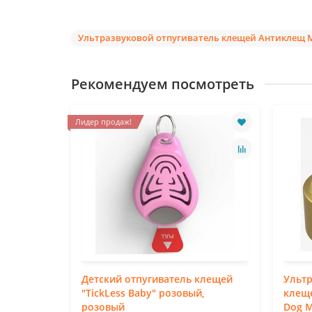
Ультразвуковой отпугиватель клещей Антиклещ 
Рекомендуем посмотреть
Лидер продаж!
ватель
Детский отпугиватель клещей
Ультр
29"
"TickLess Baby" розовый,
клеще
розовый
Dog M