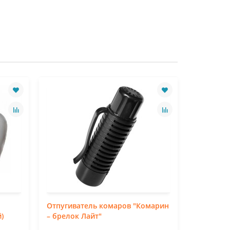
Отпугиватель комаров "Комарин
Ультразв
)
– брелок Лайт"
комаров 