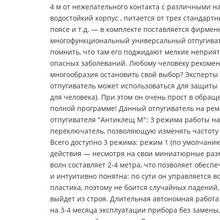
4 м от нежелательного контакта с различными н
водостойкий корпус , питается от трех стандарт
поясе и т.д. — в комплекте поставляется фирм
многофункциональный универсальный отпугивате
помнить, что там его поджидают мелкие неприятн
опасных заболеваний. Любому человеку рекоменд
многообразия остановить свой выбор? Эксперты 
отпугиватель может использоваться для защиты к
для человека). При этом он очень прост в обра
полной программе! Данный отпугиватель на ремн
отпугивателя "Антиклещ М": 3 режима работы н
переключатель, позволяющую изменять частоту 
Всего доступно 3 режима: режим 1 (по умолчанию
действия — несмотря на свои миниатюрные разм
волн составляет 2-4 метра, что позволяет обесп
и интуитивно понятна: по сути он управляется 
пластика, поэтому не боится случайных падений,
выйдет из строя. Длительная автономная работа 
на 3-4 месяца эксплуатации прибора без замены