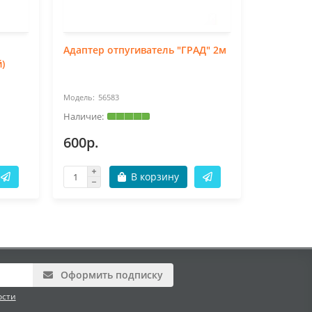
Адаптер отпугиватель "ГРАД" 2м
Аксессуа
)
комаров
56583
53
600р.
1800р.
В корзину
Оформить подписку
ости