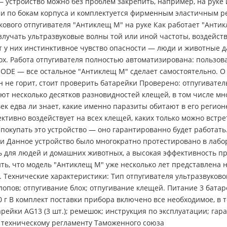
 устройство можно без проблем закрепить, например, на руке
ли по бокам корпуса и комплектуется фирменным эластичным р
вого отпугивателя "Антиклещ М" на руке Как работает "Антик
злучать ультразвуковые волны той или иной частоты, воздейс
 у них инстинктивное чувство опасности — люди и животные 
. Работа отпугивателя полностью автоматизирована: пользова
E — все остальное "Антиклещ М" сделает самостоятельно. О 
не горит, стоит проверить батарейки Проверено: отпугиватель
т несколько десятков разновидностей клещей, в том числе м
к едва ли знает, какие именно паразиты обитают в его регионе
тивно воздействует на всех клещей, каких только можно встре
о покупать это устройство — оно гарантированно будет работат
и Данное устройство было многократно протестировано в лабо
ь для людей и домашних животных, а высокая эффективность 
ить, что модель "Антиклещ М" уже несколько лет представлена 
 Технические характеристики: Тип отпугивателя ультразвуковой
опов; отпугивание блох; отпугивание клещей. Питание 3 бата
 г В комплект поставки прибора включено все необходимое, в т
рейки AG13 (3 шт.); ремешок; инструкция по эксплуатации; гар
ет техническому регламенту Таможенного союза