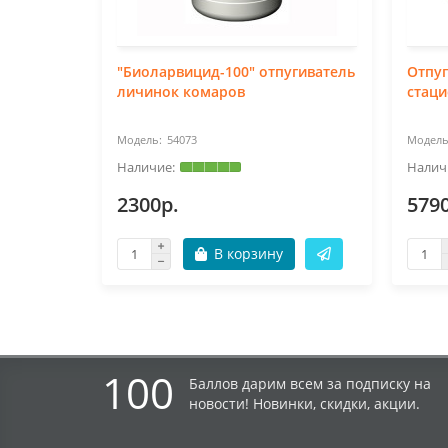
"Биоларвицид-100" отпугиватель
Отпуг
личинок комаров
стаци
54073
2300р.
579
В корзину
100
Баллов дарим всем за подписку на
новости! Новинки, скидки, акции.