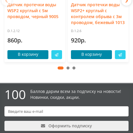
Датчик протечки воды
Датчик протечки воды
WSP2 круглый с 5м
WSP2+ круглый с
проводом, черный 9005
контролем обрыва с 3м
проводом, бежевый 1013
D.1.2.12
D.1.2.6
860р.
920р.
В корзину
В корзину
100
Баллов дарим всем за подписку на новости!
Новинки, скидки, акции.
Оформить подписку