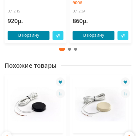
9006
D.1.2.15
D.1.2.3A
920р.
860р.
В корзину
В корзину
Похожие товары