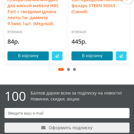
для мягкой мебели HRS
фонарь STERN 90563
Part с гвоздями (длина
(Синий)
ленты 1м, диаметр
9.5мм) 1шт. (Медный)
BT889409
BT889428
84р.
445р.
В корзину
В корзину
100
Баллов дарим всем за подписку на новости!
Новинки, скидки, акции.
Оформить подписку