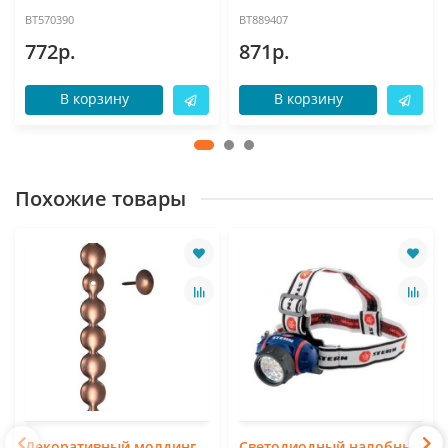
BT570390
BT889407
772р.
871р.
В корзину
В корзину
Похожие товары
Декоративный молдинг
Светодиодный налобный