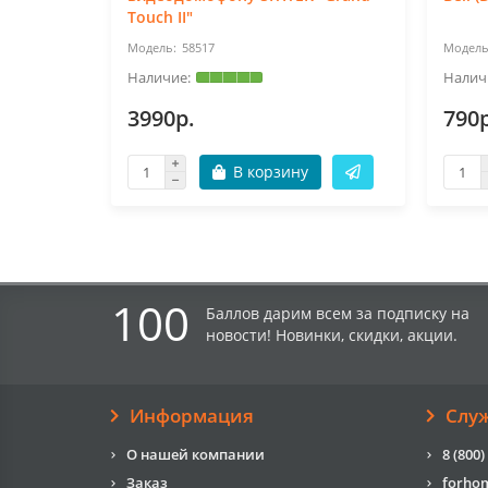
Touch II"
58517
3990р.
790р
В корзину
100
Баллов дарим всем за подписку на
новости! Новинки, скидки, акции.
Информация
Слу
О нашей компании
8 (800)
Заказ
forho