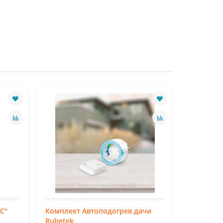
C"
Комплект Автоподогрев дачи
Комплек
Rubetek
загородн