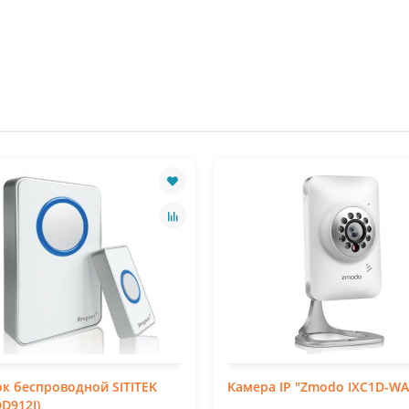
к беспроводной SITITEK
Камера IP "Zmodo IXС1D-WA
DD912I)