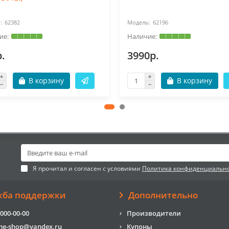
62382
62196
.
3990р.
В корзину
В корзину
Я прочитал и согласен с условиями
Политика конфиденциальн
жба поддержки
Дополнительно
 000-00-00
Производители
me-shop@yandex.ru
Купоны