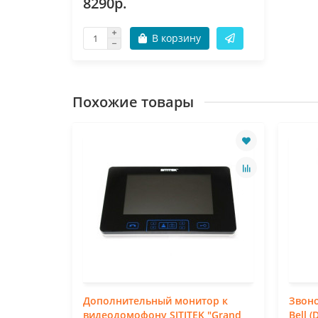
8290р.
В корзину
Похожие товары
Дополнительный монитор к
Звоно
видеодомофону SITITEK "Grand
Bell (