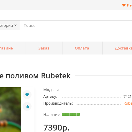
Из
тегории
газине
Заказ
Оплата
Доставк
е поливом Rubetek
Модель:
Артикул:
7421
Производитель:
Rube
7390р.