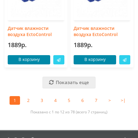
Датчик влажности
Датчик влажности
воздуха EctoControl
воздуха EctoControl
1889р.
1889р.
В корзину
В корзину
Показать еще
1
2
3
4
5
6
7
>
>|
Показано с 1 по 12 из 78 (всего 7 страниц)