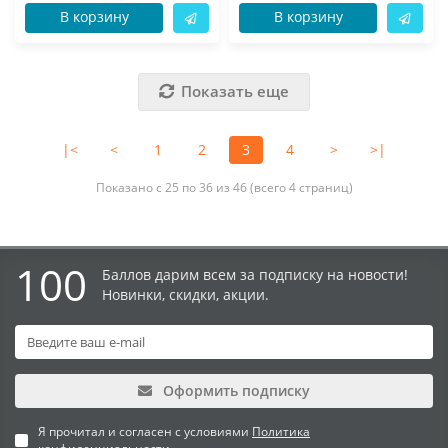
В корзину
В корзину
Показать еще
|<
<
1
2
3
4
>
>|
Показано с 25 по 36 из 46 (всего 4 страниц)
100
Баллов дарим всем за подписку на новости!
Новинки, скидки, акции.
Оформить подписку
Я прочитал и согласен с условиями
Политика