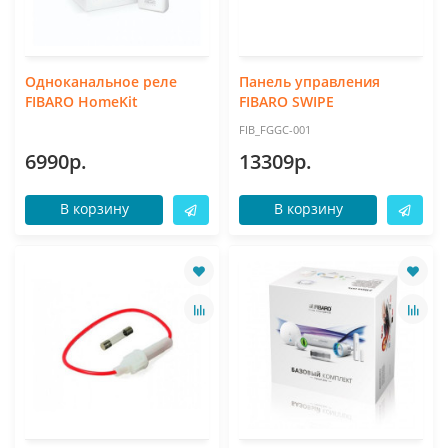
Одноканальное реле
Панель управления
FIBARO HomeKit
FIBARO SWIPE
FIB_FGGC-001
6990р.
13309р.
В корзину
В корзину