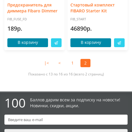
Предохранитель для
Стартовый комплект
диммера Fibaro Dimmer
FIBARO Starter Kit
FIB_FUSE_FD
FIB_START
189р.
46890р.
В корзину
В корзину
|<
<
1
2
Показано с 13 по 16 из 16 (всего 2 страниц)
100
Баллов дарим всем за подписку на новости!
Новинки, скидки, акции.