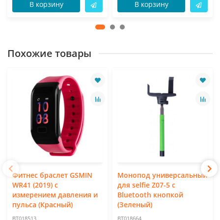
В корзину
В корзину
Похожие товары
Фитнес браслет GSMIN
Монопод универсальный
WR41 (2019) с
для selfie Z07-5 с
измерением давления и
Bluetooth кнопкой
пульса (Красный)
(Зеленый)
BT018513
BT018664