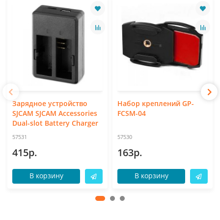
Зарядное устройство
Набор креплений GP-
SJCAM SJCAM Accessories
FCSM-04
Dual-slot Battery Charger
57531
57530
415р.
163р.
В корзину
В корзину