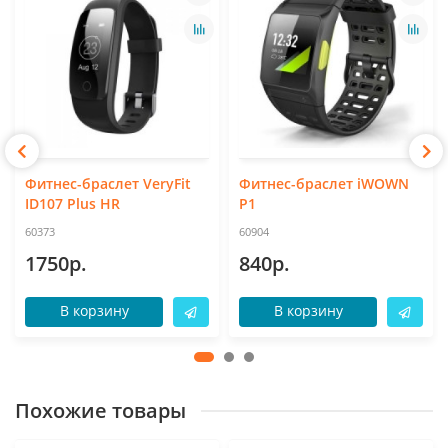
Фитнес-браслет VeryFit
Фитнес-браслет iWOWN
ID107 Plus HR
P1
60373
60904
1750р.
840р.
В корзину
В корзину
Похожие товары