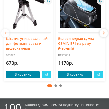
Штатив универсальный
Велосипедная сумка
для фотоаппарата и
GSMIN BF1 на раму
видеокамеры
(Черный)
933322
BT903214
673р.
1178р.
В корзину
В корзину
100
Баллов дарим всем за подписку на новости!