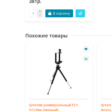
381р.
В корзину
Похожие товары
Штатив универсальный FLY
Штат
S2120w (Черный)
фото