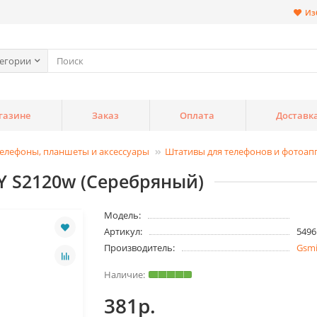
Из
тегории
газине
Заказ
Оплата
Доставк
елефоны, планшеты и аксессуары
Штативы для телефонов и фотоап
 S2120w (Серебряный)
Модель:
Артикул:
5496
Производитель:
Gsm
381р.