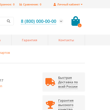
бранное:
0
Сравнение:
0
Личный кабинет
8 (800) 000-00-00
0
а
Гарантия
Контакты
партов
Быстрая
17
Доставка по
in
всей России
Гарантия
высокого
качества