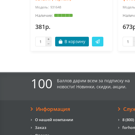
931648
381р.
673р
В корзину
100
Баллов дарим всем за подписку на
новости! Новинки, скидки, акции.
Информация
Слу
О нашей компании
8 (800)
Заказ
forho