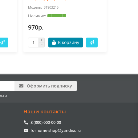
BT903215
BT
970р.
970р.
В корзину
Оформить подписку
ости
Наши контакты
8 (800) 000-00-00
forhome-shop@yandex.ru