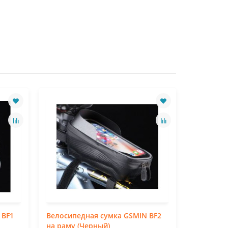
 BF1
Велосипедная сумка GSMIN BF2
Велосипе
на раму (Черный)
на руль 