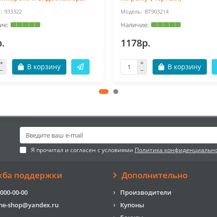
933322
BT903214
.
1178р.
В корзину
В корзину
Я прочитал и согласен с условиями
Политика конфиденциальн
жба поддержки
Дополнительно
 000-00-00
Производители
me-shop@yandex.ru
Купоны