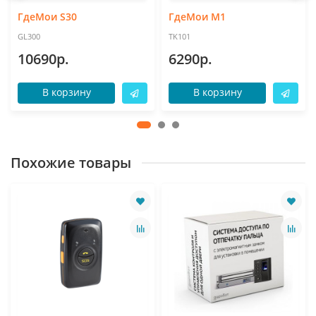
ГдеМои S30
ГдеМои M1
GL300
TK101
10690р.
6290р.
В корзину
В корзину
Похожие товары