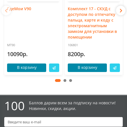
ГдеМои V90
Комплект 17 - СКУД с
доступом по отпечатку
пальца, карте и коду с
электромагнитным
замком для установки в
помещении
MT90
106801
10090р.
8200р.
В корзину
В корзину
100
Баллов дарим всем за подписку на новости!
Новинки, скидки, акции.