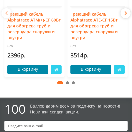
Греющий кабель
Греющий кабель
Alphatrace ATM(+)-CF 60Вт
Alphatrace ATE-CF 15Вт
для обогрева труб и
для обогрева труб и
резервуара снаружи и
резервуара снаружи и
внутри
внутри
628
629
2396р.
3514р.
В корзину
В корзину
100
Баллов дарим всем за подписку на новости!
Новинки, скидки, акции.