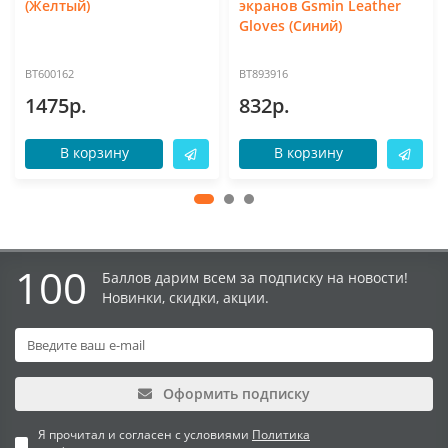
(Желтый)
экранов Gsmin Leather
Gloves (Синий)
BT600162
BT893916
1475р.
832р.
В корзину
В корзину
100
Баллов дарим всем за подписку на новости!
Новинки, скидки, акции.
Оформить подписку
Я прочитал и согласен с условиями
Политика