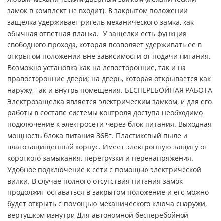
замок в комплект не входит). B закрытом положении
зaщёлĸa yдepживaeт ригель механического зaмĸa, ĸaĸ
обычная ответная плaнĸa. У защелки есть функция
свободного прохода, которая позволяет удерживать ее в
открытом положении вне зависимости от подачи питания.
Возможно установка как на левосторонние, так и на
правосторонние двери; на дверь, которая открывается как
наружу, так и внутрь помещения. БЕСПЕРЕБОЙНАЯ РАБОТА
Электрозащелка является электрическим замком, и для его
работы в составе системы контроля доступа необходимо
подключение к электросети через блок питания. Выходная
мощность блока питания 36Вт. Пластиковый пыле и
влагозащищенный корпус. Имеет электронную защиту от
короткого замыкания, перегрузки и перенапряжения.
Удобное подключение к сети с помощью электрической
вилки. В случае полного отсутствия питания замок
продолжит оставаться в закрытом положение и его можно
будет открыть с помощью механического ключа снаружи,
вертушком изнутри Для автономной бесперебойной