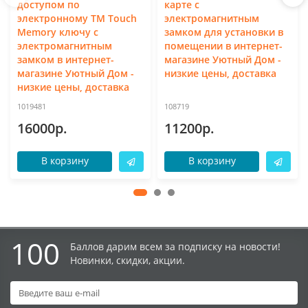
доступом по
карте с
электронному TM Touch
электромагнитным
Memory ключу с
замком для установки в
электромагнитным
помещении в интернет-
замком в интернет-
магазине Уютный Дом -
магазине Уютный Дом -
низкие цены, доставка
низкие цены, доставка
1019481
108719
16000р.
11200р.
В корзину
В корзину
100
Баллов дарим всем за подписку на новости!
Новинки, скидки, акции.