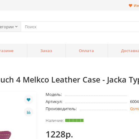
Из
тегории
газине
Заказ
Оплата
Доставк
h 4 Melkco Leather Case - Jacka Typ
Модель:
Артикул:
6004
Производитель:
Gsm
1228р.