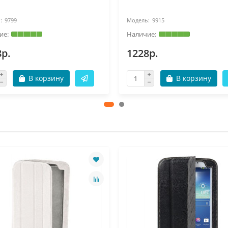
9799
9915
8р.
1228р.
В корзину
В корзину