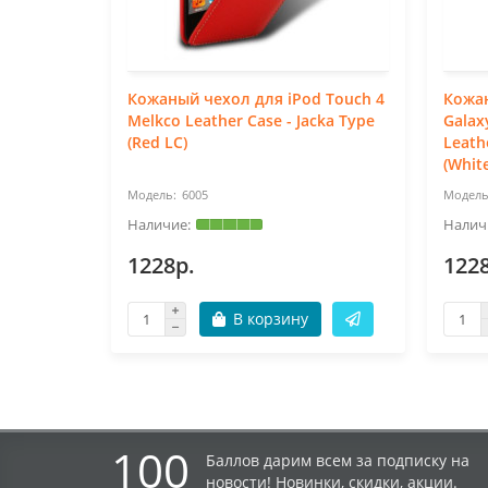
Кожаный чехол для iPod Touch 4
Кожа
Melkco Leather Case - Jacka Type
Galax
(Red LC)
Leath
(White
6005
1228р.
122
В корзину
100
Баллов дарим всем за подписку на
новости! Новинки, скидки, акции.