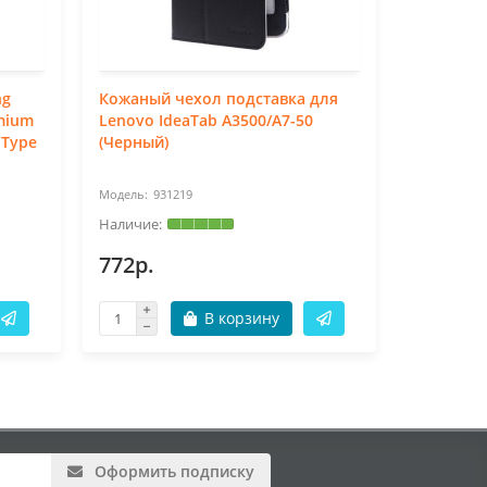
ng
Кожаный чехол подставка для
Кожаный 
emium
Lenovo IdeaTab A3500/A7-50
Lenovo Yo
 Type
(Черный)
(Белый)
931219
39
772р.
772р.
В корзину
Оформить подписку