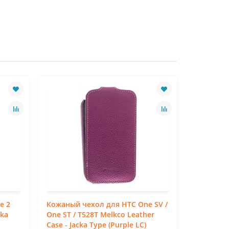
e 2
Кожаный чехол для HTC One SV /
Кожаный 
cka
One ST / T528T Melkco Leather
Windows 
Case - Jacka Type (Purple LC)
Leather C