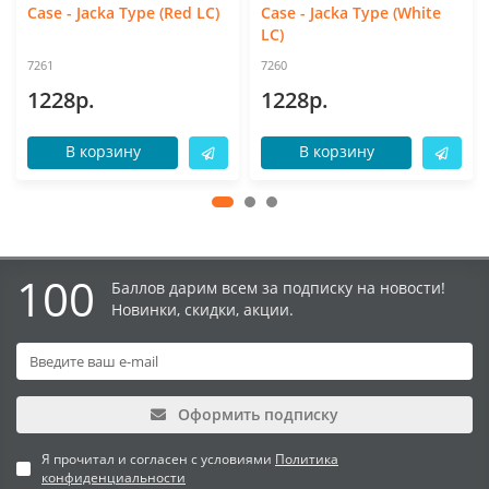
Case - Jacka Type (Red LC)
Case - Jacka Type (White
LC)
7261
7260
1228р.
1228р.
В корзину
В корзину
100
Баллов дарим всем за подписку на новости!
Новинки, скидки, акции.
Оформить подписку
Я прочитал и согласен с условиями
Политика
конфиденциальности