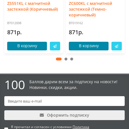
ZS551KL с магнитной
ZC600KL с магнитной
застежкой (Коричневый)
застежкой (Темно-
коричневый)
BT012008
BT019162
871р.
871р.
В корзину
В корзину
100
Баллов дарим всем за подписку на новости!
Новинки, скидки, акции.
Оформить подписку
Я прочитал и согласен с условиями
Политика