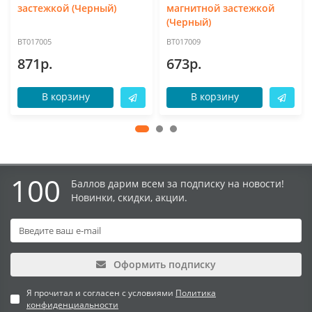
застежкой (Черный)
магнитной застежкой
(Черный)
BT017005
BT017009
871р.
673р.
В корзину
В корзину
100
Баллов дарим всем за подписку на новости!
Новинки, скидки, акции.
Оформить подписку
Я прочитал и согласен с условиями
Политика
конфиденциальности