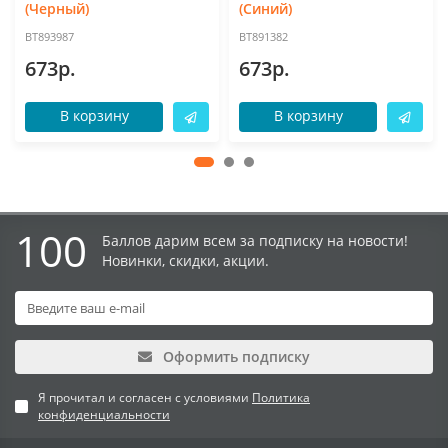
(Черный)
(Синий)
BT893987
BT891382
673р.
673р.
В корзину
В корзину
100
Баллов дарим всем за подписку на новости!
Новинки, скидки, акции.
Оформить подписку
Я прочитал и согласен с условиями
Политика
конфиденциальности