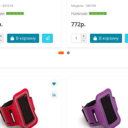
931219
180139
.
772р.
В корзину
В корзину