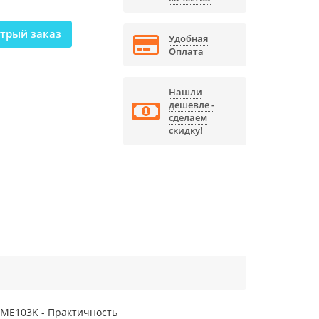
трый заказ
Удобная
Оплата
Нашли
дешевле -
сделаем
скидку!
 ME103K - Практичность