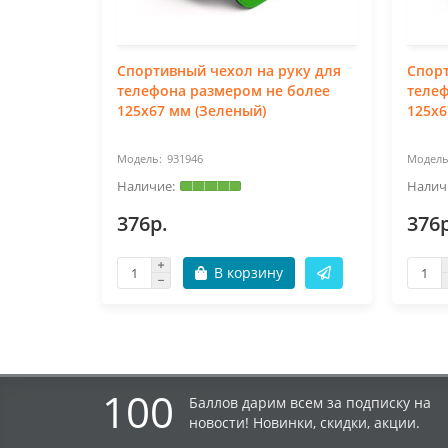
Спортивный чехол на руку для
Спорт
телефона размером не более
телеф
125х67 мм (Зеленый)
125х6
931946
376р.
376р
В корзину
100
Баллов дарим всем за подписку на
новости! Новинки, скидки, акции.