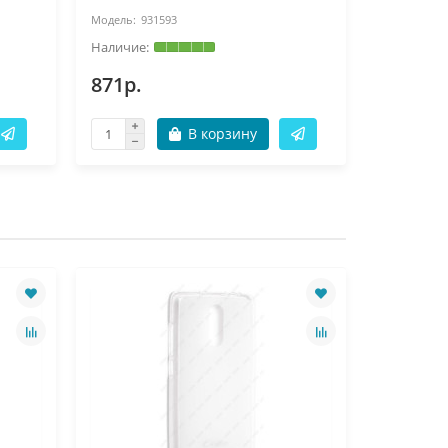
931593
93
871р.
871р.
В корзину