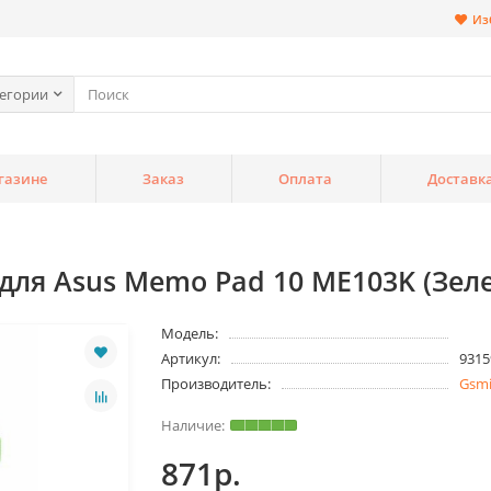
Из
тегории
газине
Заказ
Оплата
Доставк
для Asus Memo Pad 10 ME103K (Зел
Модель:
Артикул:
9315
Производитель:
Gsm
871р.