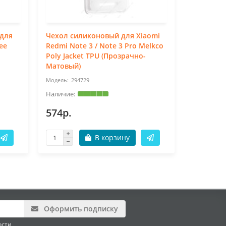
 для
Чехол силиконовый для Xiaomi
Чехол си
ее
Redmi Note 3 / Note 3 Pro Melkco
Blade Vec
Poly Jacket TPU (Прозрачно-
(Прозрач
Матовый)
294729
93
574р.
337р.
В корзину
Оформить подписку
ости