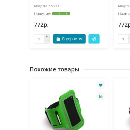
872133
772р.
772р
В корзину
Похожие товары