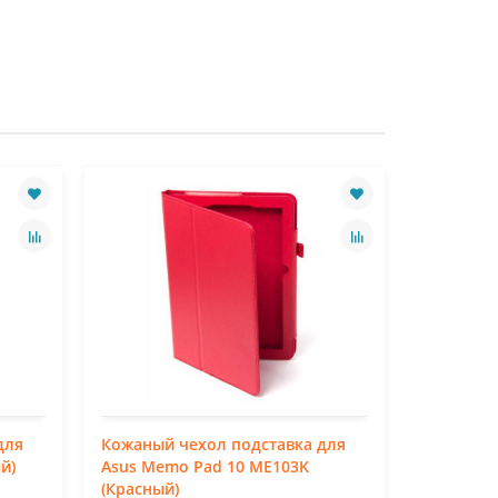
для
Кожаный чехол подставка для
Кожаный 
й)
Asus Memo Pad 10 ME103K
Asus Mem
(Красный)
(Синий)