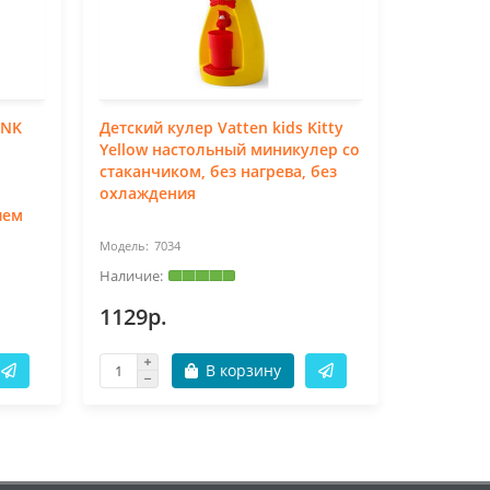
5NK
Детский кулер Vatten kids Kitty
Кулер дл
Yellow настольный миникулер со
настольн
стаканчиком, без нагрева, без
охлажде
охлаждения
ием
7034
70
1129р.
2890р.
В корзину