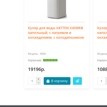
Кулер для воды VATTEN V45WKB
Куле
напольный, с нагревом и
напол
охлаждением, с холодильником
охла
4928
19196р.
108
В корзину