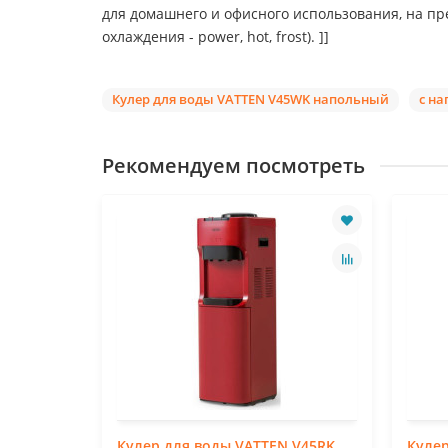
для домашнего и офисного использования, на пр
охлаждения - power, hot, frost). ]]
Кулер для воды VATTEN V45WK напольный
с н
Рекомендуем посмотреть
N V45WKB
Кулер для воды VATTEN V45RK
Кулер