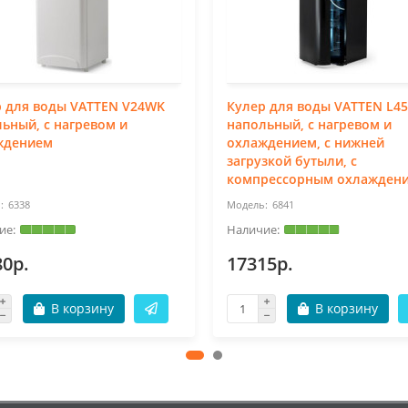
р для воды VATTEN V24WK
Кулер для воды VATTEN L4
ьный, с нагревом и
напольный, с нагревом и
ждением
охлаждением, с нижней
загрузкой бутыли, с
компрессорным охлажден
6338
6841
80р.
17315р.
В корзину
В корзину