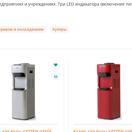
едприятиях и учреждениях. Три LED индикатора (включение пи
агревом и охлаждением
Кулеры
 для воды VATTEN V45SK
Кулер для воды VATTEN V4