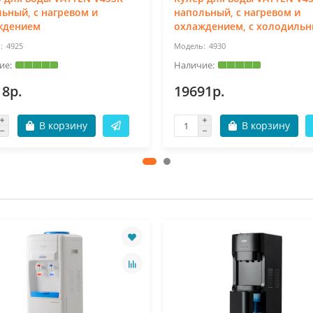
ьный, с нагревом и
напольный, с нагревом и
ждением
охлаждением, с холодиль
4925
4930
18р.
19691р.
В корзину
В корзину