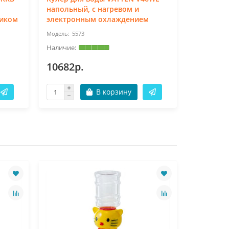
напольный, с нагревом и
напольны
ником
электронным охлаждением
охлажден
5573
49
10682р.
19196р
В корзину