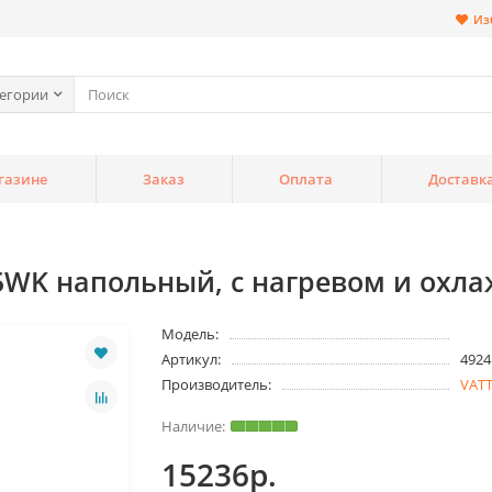
Из
тегории
газине
Заказ
Оплата
Доставк
5WK напольный, с нагревом и охл
Модель:
Артикул:
4924
Производитель:
VAT
15236р.