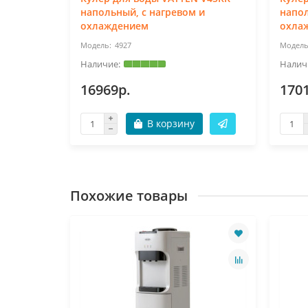
 и
напольный, с нагревом и
напол
ильником
охлаждением
охла
4927
16969р.
170
В корзину
Похожие товары