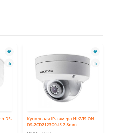
ch DS-
Купольная IP-камера HIKVISION
Уличная 
DS-2CD2123G0-IS 2.8mm
2CD2023G
61217
61