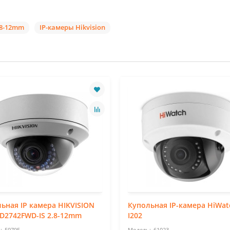
.8-12mm
IP-камеры Hikvision
ьная IP камера HIKVISION
Купольная IP-камера HiWat
D2742FWD-IS 2.8-12mm
I202
59795
61023