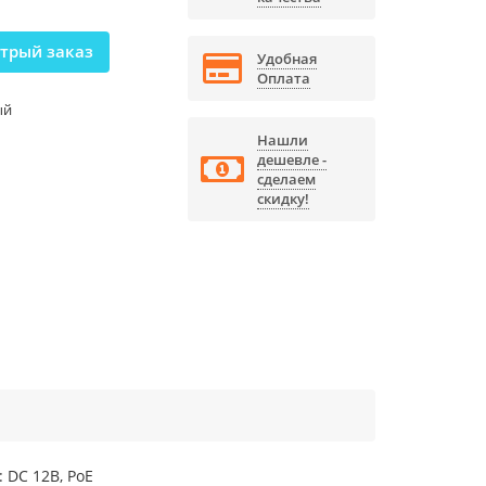
трый заказ
Удобная
Оплата
ый
Нашли
дешевле -
сделаем
скидку!
: DC 12В, PоE