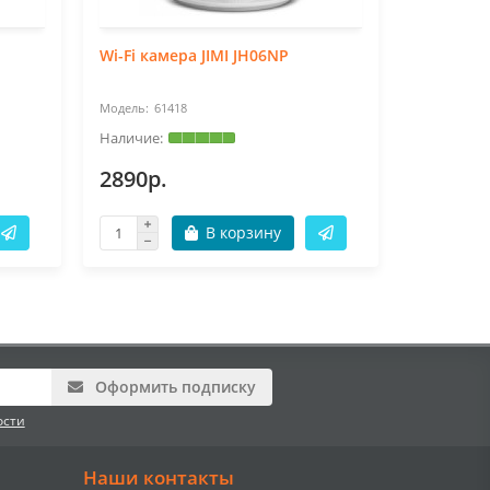
Wi-Fi камера JIMI JH06NP
Миниатюр
PR-NC13
61418
61
2890р.
9478р.
В корзину
Оформить подписку
ости
Наши контакты