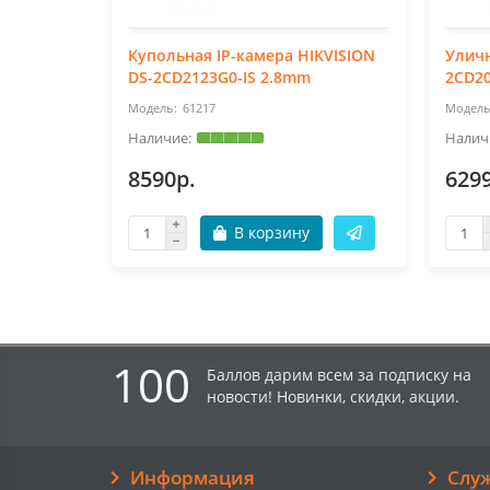
Купольная IP-камера HIKVISION
Уличн
DS-2CD2123G0-IS 2.8mm
2CD2
61217
8590р.
629
В корзину
100
Баллов дарим всем за подписку на
новости! Новинки, скидки, акции.
Информация
Слу