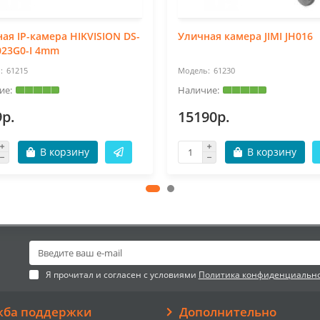
ая IP-камера HIKVISION DS-
Уличная камера JIMI JH016
023G0-I 4mm
61215
61230
9р.
15190р.
В корзину
В корзину
Я прочитал и согласен с условиями
Политика конфиденциальн
жба поддержки
Дополнительно