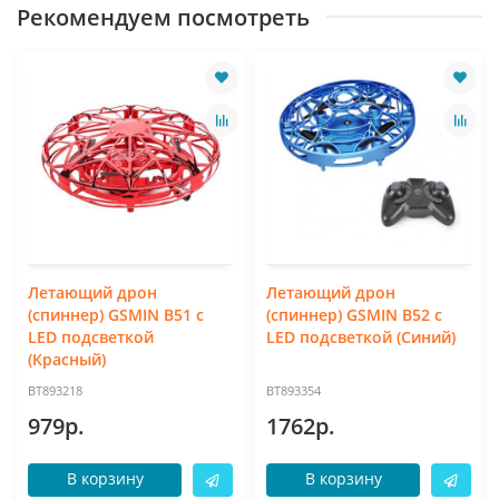
Рекомендуем посмотреть
Летающий дрон
Летающий дрон
(спиннер) GSMIN B51 c
(спиннер) GSMIN B52 c
LED подсветкой
LED подсветкой (Синий)
(Красный)
BT893218
BT893354
979р.
1762р.
В корзину
В корзину