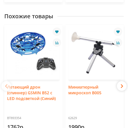
Похожие товары
Летающий дрон
Миниатюрный
(спиннер) GSMIN B52 c
микроскоп B005
LED подсветкой (Синий)
BT893354
62629
1762р.
1990р.