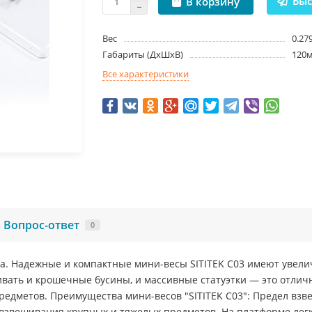
Быс
В корзину
Вес
0.27
Габариты (ДxШxВ)
120м
Все характеристики
Вопрос-ответ
0
ка. Надежные и компактные мини-весы SITITEK C03 имеют уве
шивать и крошечные бусины, и массивные статуэтки — это отлич
дметов. Преимущества мини-весов "SITITEK C03": Предел взвеш
 взвешивания крупных и тяжелых предметов. На платформе лег