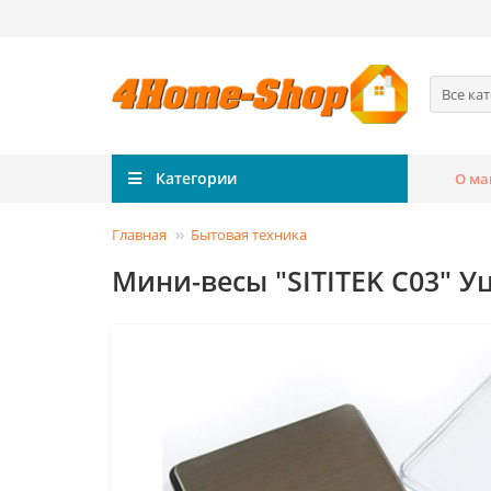
Все ка
Категории
О ма
Главная
Бытовая техника
Мини-весы "SITITEK C03" У