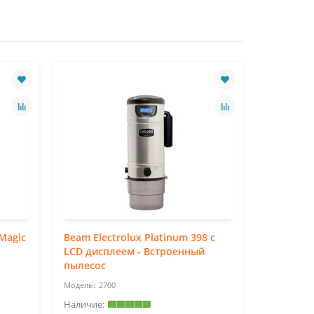
Magic
Beam Electrolux Platinum 398 с
Beam Elec
LCD дисплеем - Встроенный
Встроен
пылесос
2700
27