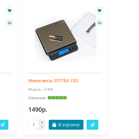
Мини-весы SITITEK C03
Мини-вес
61404
61
1490р.
1290р.
В корзину