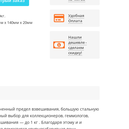
трый заказ
Удобная
9кг.
Оплата
м x 140мм x 20мм
Нашли
дешевле -
сделаем
скидку!
личенный предел взвешивания, большую стальную
ный выбор для коллекционеров, геммологов,
ивания — до 1 кг . Благодаря этому и и
ко поместится крупногабаритная вещь,