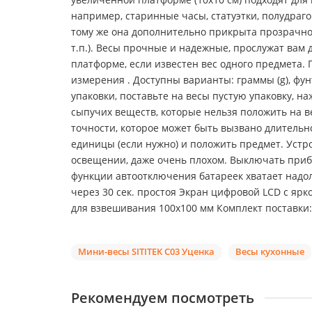
например, старинные часы, статуэтки, полудраг
тому же она дополнительно прикрыта прозрачн
т.п.). Весы прочные и надежные, прослужат вам
платформе, если известен вес одного предмета.
измерения . Доступны варианты: граммы (g), фунт
упаковки, поставьте на весы пустую упаковку, н
сыпучих веществ, которые нельзя положить на в
точности, которое может быть вызвано длительн
единицы (если нужно) и положить предмет. Устр
освещении, даже очень плохом. Выключать прибо
функции автоотключения батареек хватает надол
через 30 сек. простоя Экран цифровой LCD с яр
для взвешивания 100х100 мм Комплект поставки: 
Мини-весы SITITEK C03 Уценка
Весы кухонные
Рекомендуем посмотреть