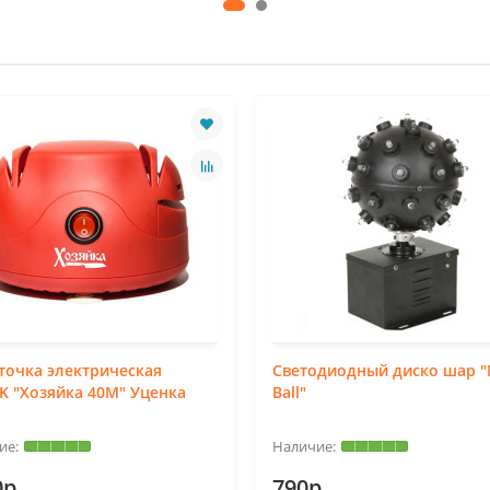
точка электрическая
Светодиодный диско шар "
EK "Хозяйка 40М" Уценка
Ball"
0р.
790р.