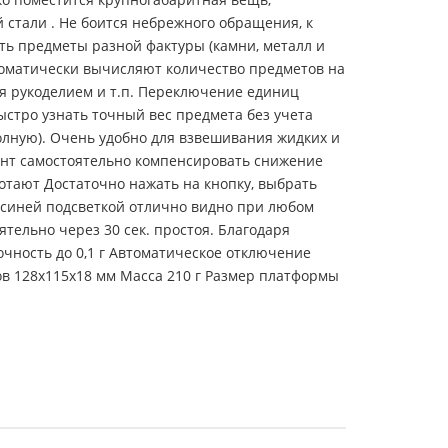
стали . Не боится небрежного обращения, к
ь предметы разной фактуры (камни, металл и
втоматически вычисляют количество предметов на
ся рукоделием и т.п. Переключение единиц
быстро узнать точный вес предмета без учета
полную). Очень удобно для взвешивания жидких и
мент самостоятельно компенсировать снижение
отают Достаточно нажать на кнопку, выбрать
с синей подсветкой отлично видно при любом
тельно через 30 сек. простоя. Благодаря
очность до 0,1 г Автоматическое отключение
ов 128х115х18 мм Масса 210 г Размер платформы