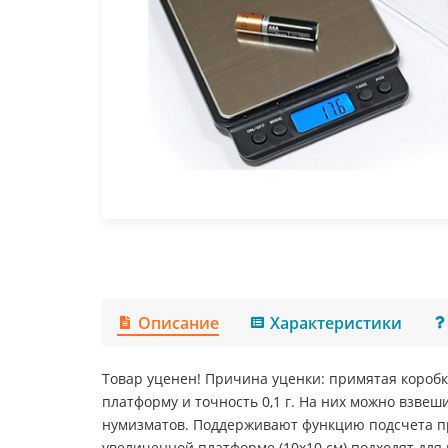
Описание
Характеристики
Товар уценен! Причина уценки: примятая короб
платформу и точность 0,1 г. На них можно взве
нумизматов. Поддерживают функцию подсчета пре
увеличенной платформе (10х10 см) подходят для