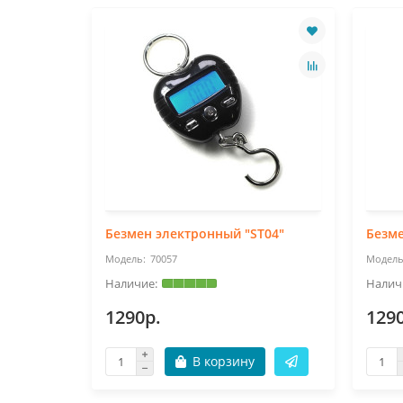
05
Безмен электронный "ST04"
Безме
70057
1290р.
129
В корзину