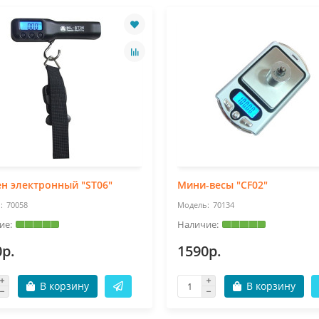
н электронный "ST06"
Мини-весы "CF02"
70058
70134
0р.
1590р.
В корзину
В корзину