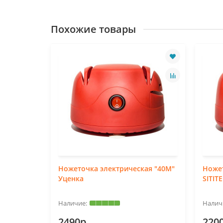
Похожие товары
Ножеточка электрическая "40М"
Ноже
Уценка
SITIT
2490р.
220