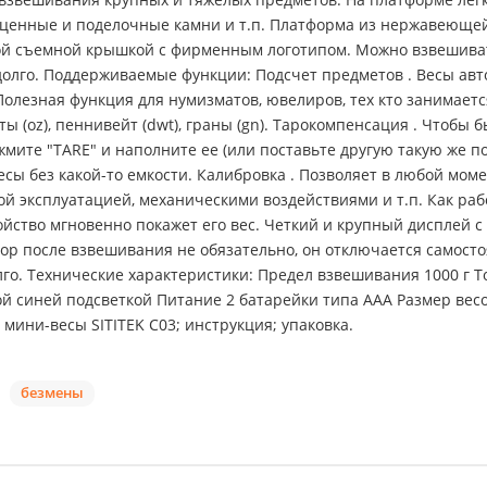
оценные и поделочные камни и т.п. Платформа из нержавеющей 
ой съемной крышкой с фирменным логотипом. Можно взвешиват
 долго. Поддерживаемые функции: Подсчет предметов . Весы а
 Полезная функция для нумизматов, ювелиров, тех кто занимает
ы (oz), пеннивейт (dwt), граны (gn). Тарокомпенсация . Чтобы 
ажмите "TARE" и наполните ее (или поставьте другую такую же 
есы без какой-то емкости. Калибровка . Позволяет в любой мо
ой эксплуатацией, механическими воздействиями и т.п. Как раб
ойство мгновенно покажет его вес. Четкий и крупный дисплей 
р после взвешивания не обязательно, он отключается самостоя
го. Технические характеристики: Предел взвешивания 1000 г Т
кой синей подсветкой Питание 2 батарейки типа ААА Размер вес
мини-весы SITITEK C03; инструкция; упаковка.
безмены