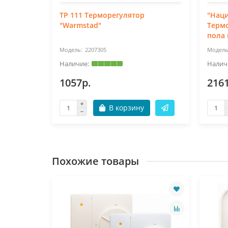
нальный
ТР 111 Терморегулятор
"Нац
"Warmstad"
Термо
пола
2207305
1057р.
216
В корзину
Похожие товары