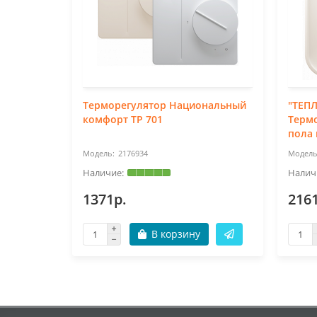
Терморегулятор Национальный
"ТЕП
комфорт ТР 701
Термо
пола
2176934
1371р.
216
В корзину