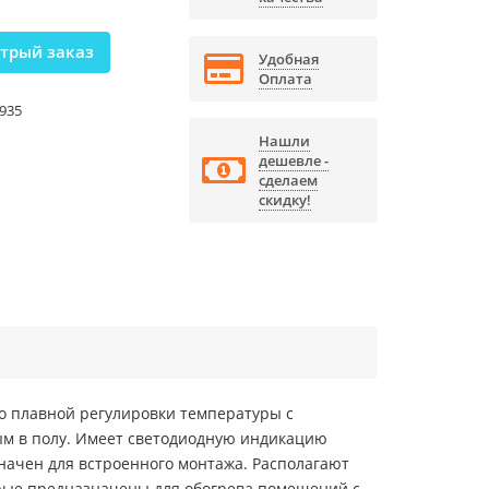
трый заказ
Удобная
Оплата
935
Нашли
дешевле -
сделаем
скидку!
 плавной регулировки температуры с
ым в полу. Имеет светодиодную индикацию
начен для встроенного монтажа. Располагают
орые предназначены для обогрева помещений с