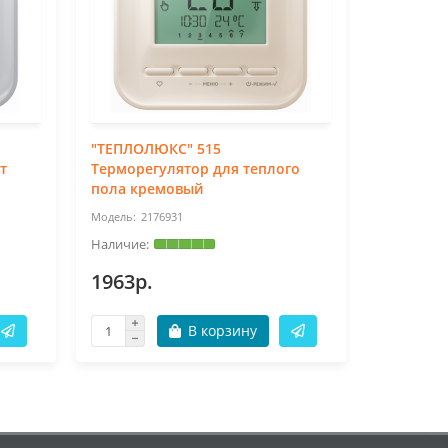
"ТЕПЛОЛЮКС" 515
Терморег
т
Терморегулятор для теплого
пола кремовый
2176931
21
1963р.
2978р.
В корзину