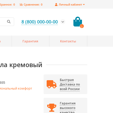
бранное:
0
Сравнение:
0
Личный кабинет
8 (800) 000-00-00
0
а
Гарантия
Контакты
ола кремовый
Быстрая
935
Доставка по
иональный комфорт
всей России
Гарантия
высокого
качества