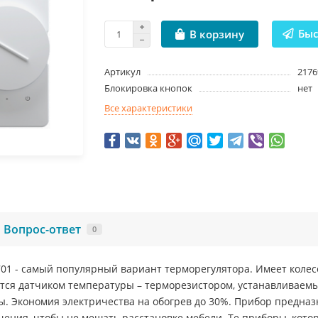
Быс
В корзину
Артикул
2176
Блокировка кнопок
нет
Все характеристики
Вопрос-ответ
0
- самый популярный вариант терморегулятора. Имеет колесо
тся датчиком температуры – терморезистором, устанавливаем
. Экономия электричества на обогрев до 30%. Прибор предназ
щения, чтобы не мешать расстановке мебели. Те приборы, кот