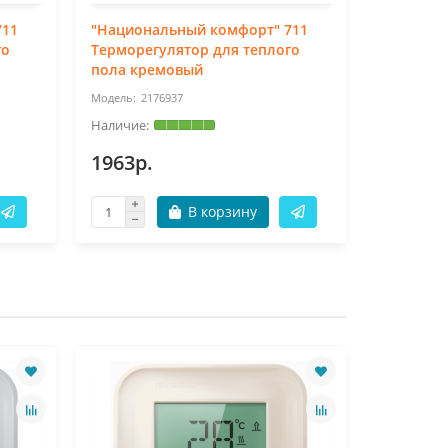
711
"Национальный комфорт" 711
Терморе
го
Терморегулятор для теплого
комфорт 
пола кремовый
2176937
21
1963р.
1371р.
В корзину