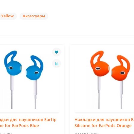
 Yellow
Аксессуары
дки для наушников Eartip
Накладки для наушников Ea
one for EarPods Blue
Silicone for EarPods Orange
60282
60283