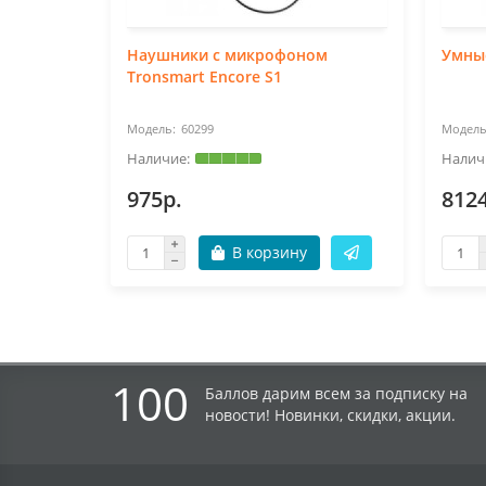
Наушники с микрофоном
Умные
Tronsmart Encore S1
60299
975р.
812
В корзину
100
Баллов дарим всем за подписку на
новости! Новинки, скидки, акции.