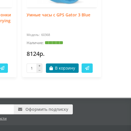
лонки
Умные часы с GPS Gator 3 Blue
Умные ча
rying
Blue
60368
60
8124р.
795р.
В корзину
Оформить подписку
ости