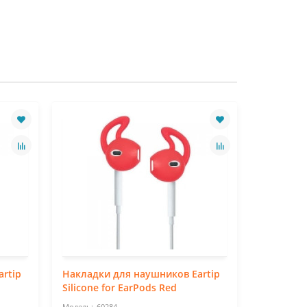
rtip
Накладки для наушников Eartip
Ремешок
Silicone for EarPods Red
Baby Wat
60284
60