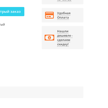
трый заказ
Удобная
Оплата
тый
Нашли
дешевле -
сделаем
скидку!