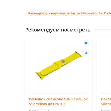
Накладки для наушников Eartip Silicone for EarPods
Рекомендуем посмотреть
Smart
Ремешок силиконовый Ремешок
Накла
llow
S12 Yellow для IWO 2
Silic
59152