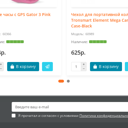
 часы с GPS Gator 3 Pink
Чехол для портативной ко
Tronsmart Element Mega Car
Case-Black
60366
60989
4р.
625р.
В корзину
В корзину
Я прочитал и согласен с условиями
Политика конфиденциальн