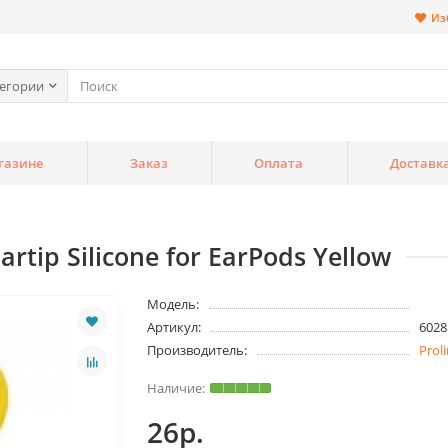
Из
тегории
газине
Заказ
Оплата
Доставк
tip Silicone for EarPods Yellow
Модель:
Артикул:
6028
Производитель:
Prol
26р.