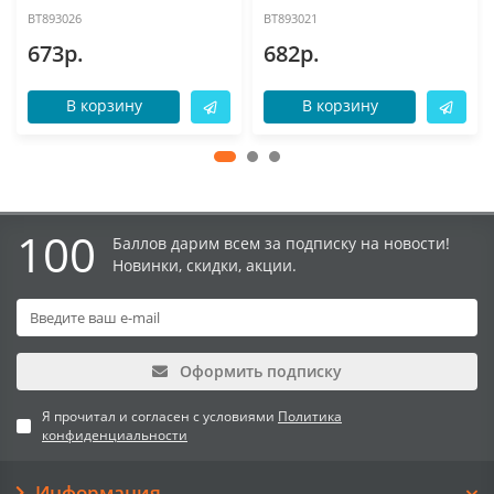
BT893026
BT893021
673р.
682р.
В корзину
В корзину
100
Баллов дарим всем за подписку на новости!
Новинки, скидки, акции.
Оформить подписку
Я прочитал и согласен с условиями
Политика
конфиденциальности
Информация