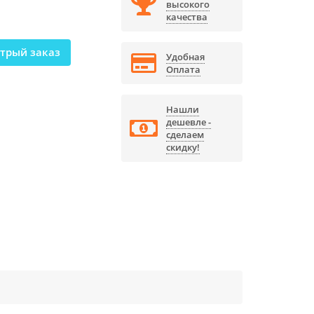
высокого
качества
трый заказ
Удобная
Оплата
Нашли
дешевле -
сделаем
скидку!