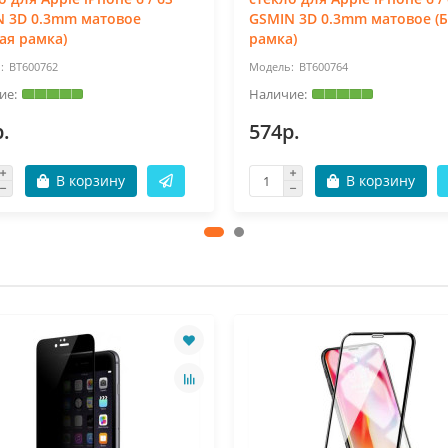
N 3D 0.3mm матовое
GSMIN 3D 0.3mm матовое (
ая рамка)
рамка)
BT600762
BT600764
.
574р.
В корзину
В корзину