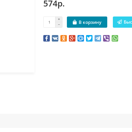
574р.
Быс
В корзину