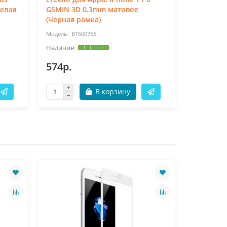
Белая
GSMIN 3D 0.3mm матовое
GSMIN 6D
(Черная рамка)
BT600766
BT
574р.
574р.
В корзину