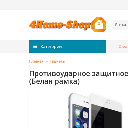
Все ка
Категории
О ма
Главная
Гаджеты
Противоударное защитное с
(Белая рамка)