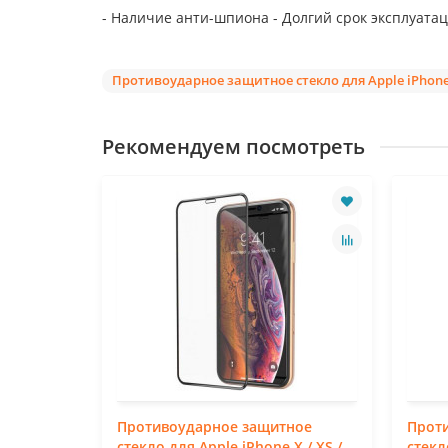
- Наличие анти-шпиона - Долгий срок эксплуатац
Противоударное защитное стекло для Apple iPhone 
Рекомендуем посмотреть
ное
Противоударное защитное
Прот
7 / 8
стекло для Apple iPhone X / XS /
стекл