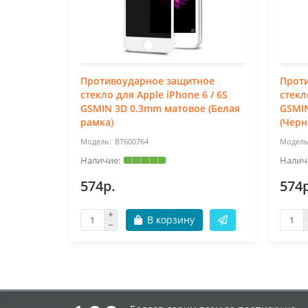
Противоударное защитное
Прот
стекло для Apple iPhone 6 / 6S
стекл
GSMIN 3D 0.3mm матовое (Белая
GSMI
рамка)
(Черн
BT600764
574р.
574р
В корзину