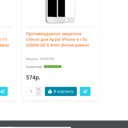
Противоударное защитное
Противо
/ 11
стекло для Apple iPhone 6 / 6S
стекло дл
мка)
GSMIN 6D 0.3mm (Белая рамка)
GSMIN 6D
BT600768
BT
574р.
574р.
В корзину