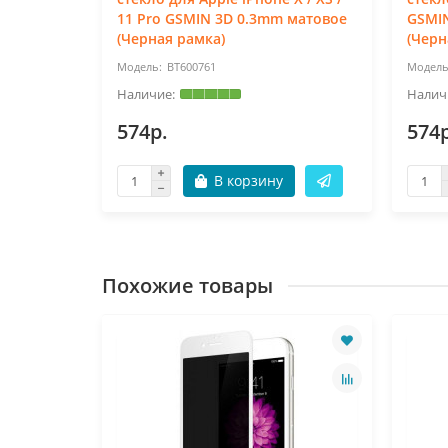
рамка)
11 Pro GSMIN 3D 0.3mm матовое
GSMI
(Черная рамка)
(Черн
BT600761
574р.
574р
В корзину
Похожие товары