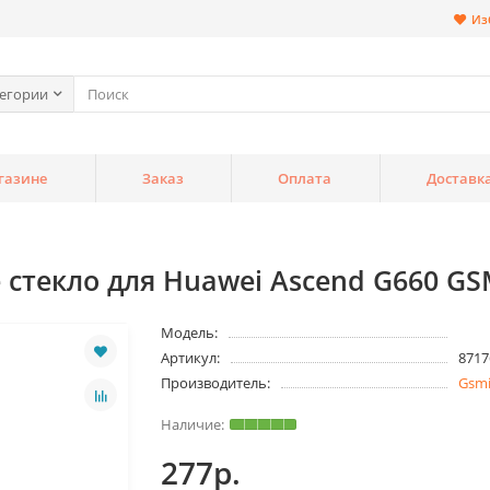
Из
тегории
газине
Заказ
Оплата
Доставк
стекло для Huawei Ascend G660 GS
Модель:
Артикул:
8717
Производитель:
Gsm
277р.