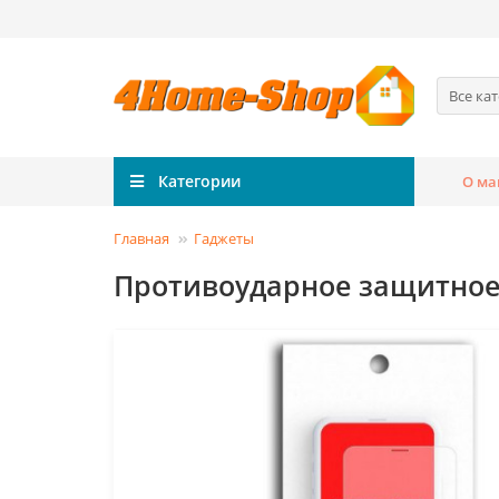
Все ка
Категории
О ма
Главная
Гаджеты
Противоударное защитное 