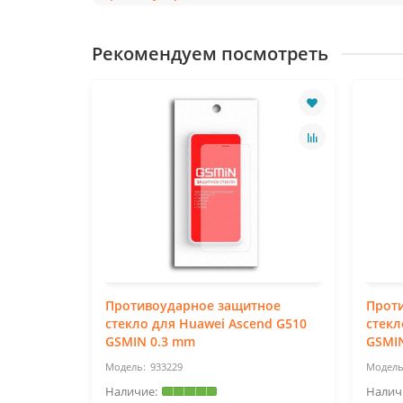
Рекомендуем посмотреть
ное
Противоударное защитное
Прот
nd Mate2
стекло для Huawei Ascend G510
стекл
GSMIN 0.3 mm
GSMI
933229