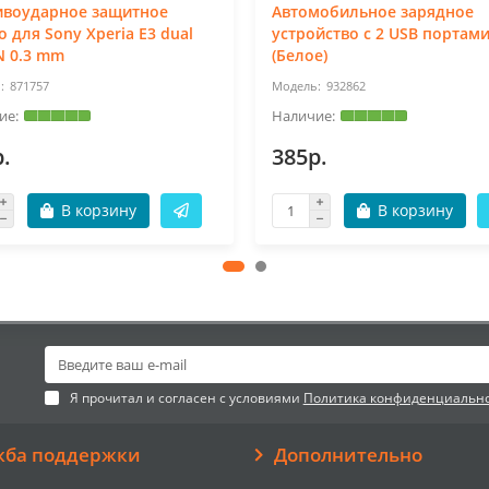
ивоударное защитное
Автомобильное зарядное
о для Sony Xperia E3 dual
устройство с 2 USB портами
N 0.3 mm
(Белое)
871757
932862
.
385р.
В корзину
В корзину
Я прочитал и согласен с условиями
Политика конфиденциальн
жба поддержки
Дополнительно