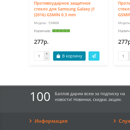
Противоударное защитное
Прот
стекло для Samsung Galaxy J1
стекл
(2016) GSMIN 0.3 mm
GSMI
534868
277р.
277р
В корзину
100
Баллов дарим всем за подписку на
новости! Новинки, скидки, акции.
Информация
Слу