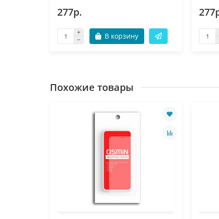
277р.
277р
В корзину
Похожие товары