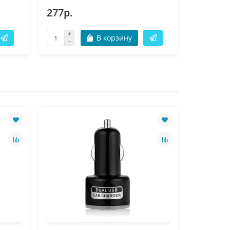
277р.
277р.
В корзину