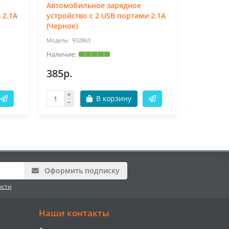
Автомобильное зарядное
Автомоб
 2.1A
устройство с 2 USB портами 2.1A
устройст
(Черное)
Galaxy T
932863
17
385р.
574р.
В корзину
Оформить подписку
ости
Наши контакты