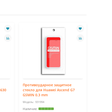
Противоударное защитное
Противо
G630
стекло для Huawei Ascend G7
стекло д
GSMIN 0.3 mm
4G GSMIN
931994
93