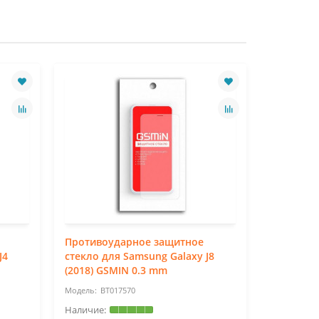
Противоударное защитное
Противо
J4
стекло для Samsung Galaxy J8
стекло д
(2018) GSMIN 0.3 mm
GSMIN 0.
BT017570
BT