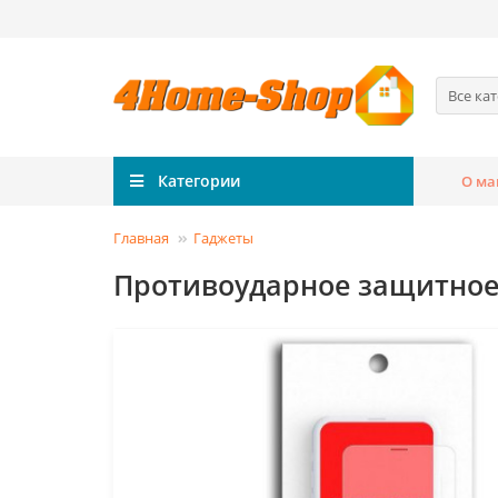
Все ка
Категории
О ма
Главная
Гаджеты
Противоударное защитное с