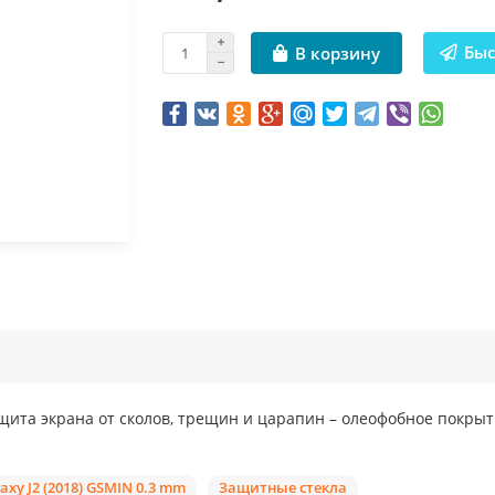
Быс
В корзину
щита экрана от сколов, трещин и царапин – олеофобное покрыт
y J2 (2018) GSMIN 0.3 mm
Защитные стекла