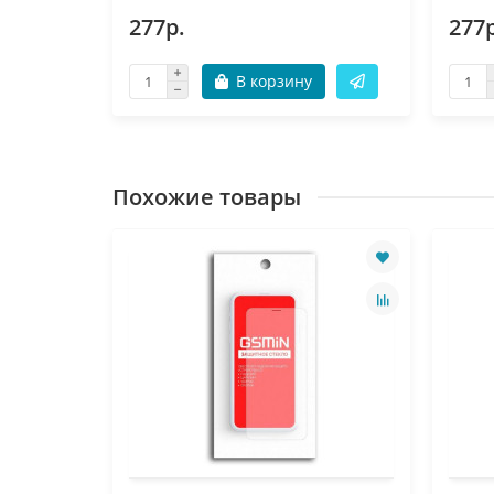
277р.
277р
В корзину
Похожие товары