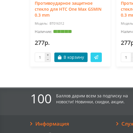
Противоударное защитное
Прот
стекло для HTC One Max GSMIN
стекл
0.3 mm
0.3 
BT016312
277р.
277р
В корзину
100
Баллов дарим всем за подписку на
новости! Новинки, скидки, акции.
Информация
Слу