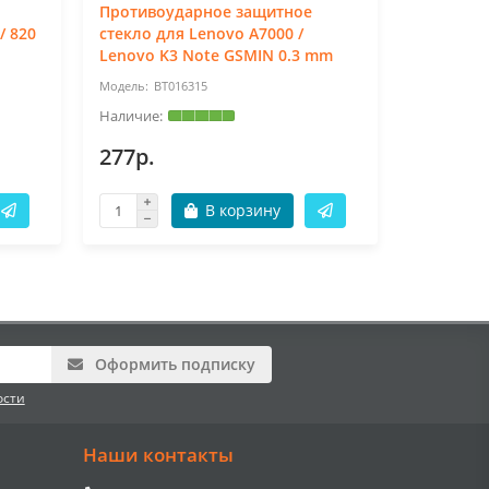
Противоударное защитное
Противо
/ 820
стекло для Lenovo A7000 /
стекло д
Lenovo K3 Note GSMIN 0.3 mm
mm
BT016315
BT
277р.
277р.
В корзину
Оформить подписку
ости
Наши контакты