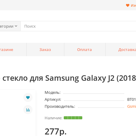
Из
тегории
газине
Заказ
Оплата
Доставк
текло для Samsung Galaxy J2 (201
Модель:
Артикул:
BT01
Производитель:
Gsm
277р.