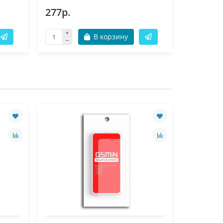
277р.
277р.
В корзину