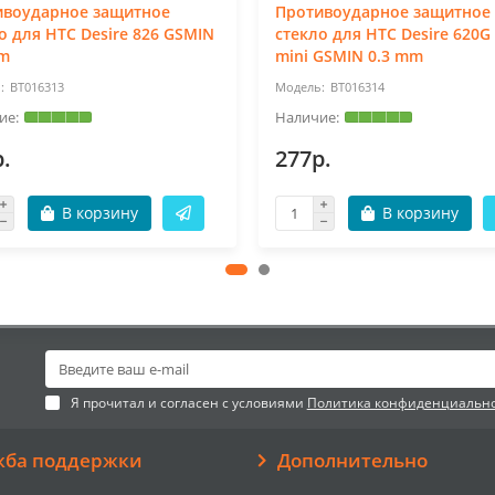
ивоударное защитное
Противоударное защитное
о для HTC Desire 826 GSMIN
стекло для HTC Desire 620G 
mm
mini GSMIN 0.3 mm
BT016313
BT016314
.
277р.
В корзину
В корзину
Я прочитал и согласен с условиями
Политика конфиденциальн
жба поддержки
Дополнительно