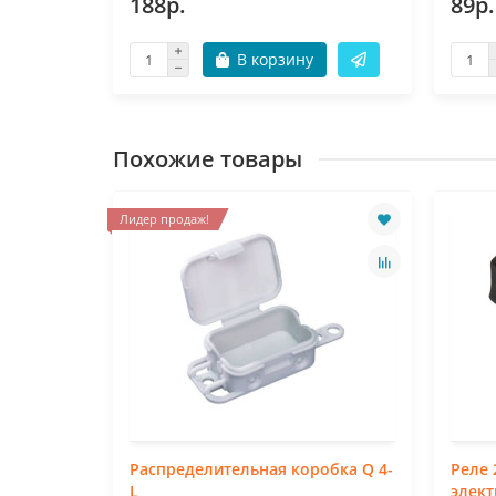
188р.
89р.
В корзину
Похожие товары
Лидер продаж!
Распределительная коробка Q 4-
Реле 
L
элект