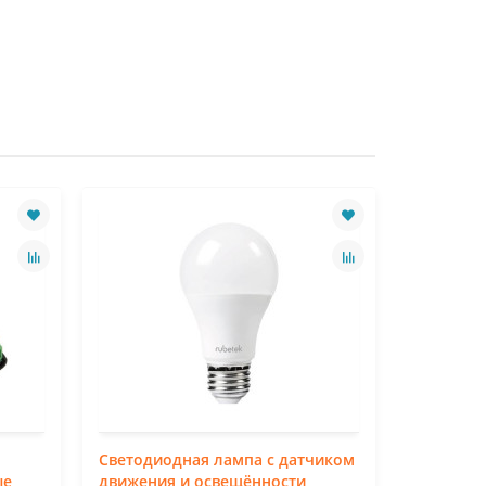
Светодиодная лампа с датчиком
Светодио
ые
движения и освещённости
Rubetek