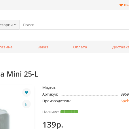
Из
тегории
газине
Заказ
Оплата
Доставк
 Mini 25-L
Модель:
Артикул:
3969
Производитель:
Spel
139р.