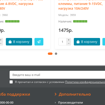
ие 4-8VDC, нагрузка
клеммы, питание 9-15VDC,
40V
нагрузка 10A/240V
3960
3959
0р.
1475р.
В корзину
В корзину
Я прочитал и согласен с условиями
Политика конфиденциальн
жба поддержки
Дополнительно
 000-00-00
Производители