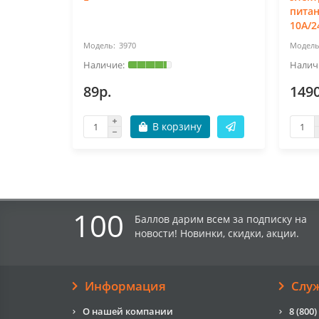
питан
10A/2
3970
89р.
149
В корзину
100
Баллов дарим всем за подписку на
новости! Новинки, скидки, акции.
Информация
Слу
О нашей компании
8 (800)