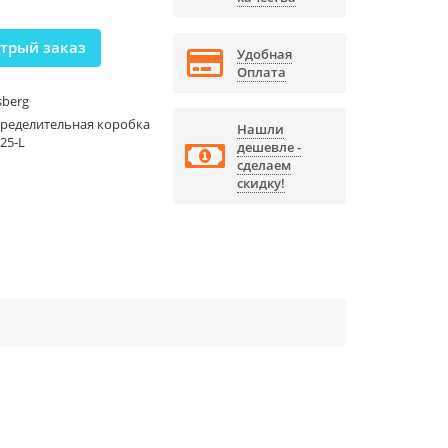
трый заказ
Удобная
Оплата
sberg
ределительная коробка
Нашли
 25-L
дешевле -
сделаем
скидку!