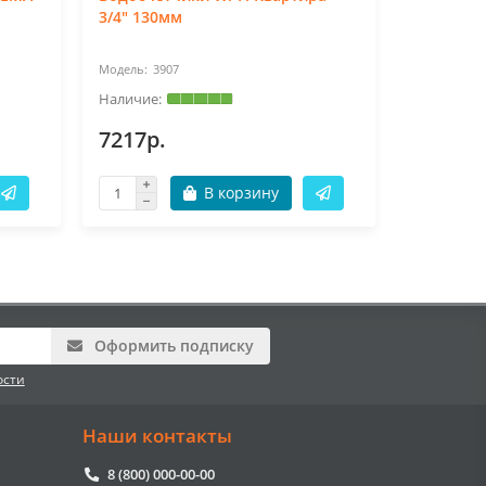
3/4" 130мм
радиомод
L130, NB
3907
39
7217р.
6425р.
В корзину
Оформить подписку
ости
Наши контакты
8 (800) 000-00-00