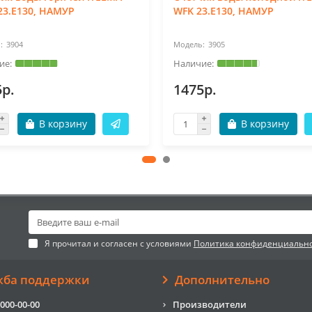
23.E130, НАМУР
WFK 23.E130, НАМУР
3904
3905
5р.
1475р.
В корзину
В корзину
Я прочитал и согласен с условиями
Политика конфиденциальн
жба поддержки
Дополнительно
 000-00-00
Производители