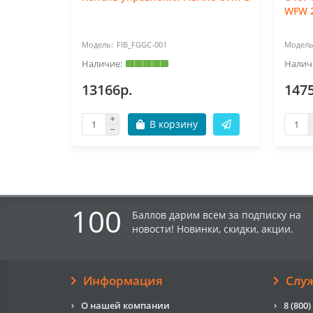
WFW 
FIB_FGGC-001
13166р.
147
В корзину
100
Баллов дарим всем за подписку на
новости! Новинки, скидки, акции.
Информация
Слу
О нашей компании
8 (800)