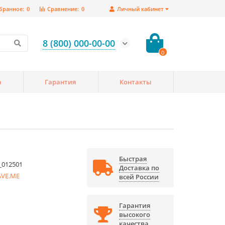
бранное:
0
Сравнение:
0
Личный кабинет
8 (800) 000-00-00
0
а
Гарантия
Контакты
Быстрая
_012501
Доставка по
AVE.ME
всей России
Гарантия
высокого
качества