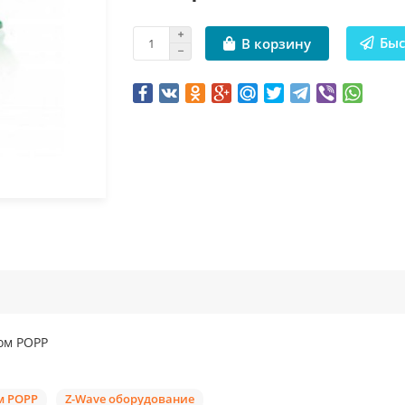
Быс
В корзину
ом POPP
м POPP
Z-Wave оборудование