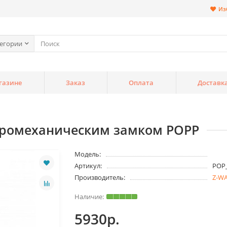
Из
тегории
газине
Заказ
Оплата
Доставк
ктромеханическим замком POPP
Модель:
Артикул:
POP
Производитель:
Z-W
5930р.