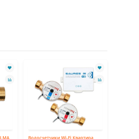
ELMA
Водосчетчики Wi-Fi Квартира
Счетчик 