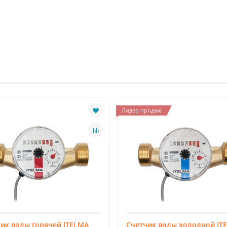
Лидер продаж!
ик воды горячей ITELMA
Счетчик воды холодной IT