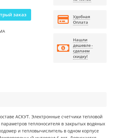
трый заказ
Удобная
Оплата
LMA
Нашли
дешевле -
сделаем
скидку!
 составе АСКУТ. Электронные счетчики тепловой
 параметров теплоносителя в закрытых водяных
ходомер и тепловычислитель в одном корпусе
. Межповерочный интервал 6 лет. Допускается