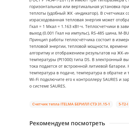
горизонтальная или вертикальная установка пр
теплоты (удобный ЖК -индикатор). В счетчиках 
израсходованная тепловая энергия может отобража
Гкал = 1 Мкал = 1.163 кВт·ч. Теплосчетчики в 
выход (0.001 Гкал на импульс), RS-485 шина, M
Принцип работы теплосчётчика состоит в измер
тепловой энергии, тепловой мощности, времени
алгоритму и отображением результатов на ЖК-и
температуры (Pt1000) типа DS. В электронный в
тока подается от встроенной литиевой батареи. 
температура в подаче, температура в обратке и 
Wi-Fi подключите его к контроллеру SAURES и з
о системе SAURES.
Счетчик тепла ITELMA БЕРИЛЛ СТЭ 31.15-1
5-Т2-
Рекомендуем посмотреть