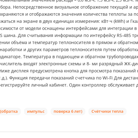
ибора. Непосредственное визуальное отображение текущей и 
сохраняются и отображаются значения количества теплоты за п
ться на экране в двух единицах измерения: кВт·ч (kWh) и Гкал (
зависимости от модели оснащены интерфейсами для интеграции в
-BUS шина. Для считывания информации по интерфейсу RS-485 тр
ении объёма и температур теплоносителя в прямом и обратно
 наработки и других параметров теплоносителя путем обработк
ндикаторе. Температура в подающем и обратном трубопровода
ычислитель входят электронные схемы и 8- ми разрядный ЖК-ди
Ниже дисплея предусмотрена кнопка для просмотра показаний н
т.д.). Функция передачи показаний счетчика по Wi-Fi Для дист
арегистрируйте личный кабинет. Один контроллер обслуживает 
I (обратка
импульс
поверка 6 лет)
Счётчики тепла