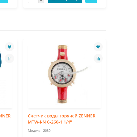
ENNER
Счетчик воды горячей ZENNER
Счетчик 
MTW-I-N 6-260-1 1/4"
MTW-I-N 1
2080
20