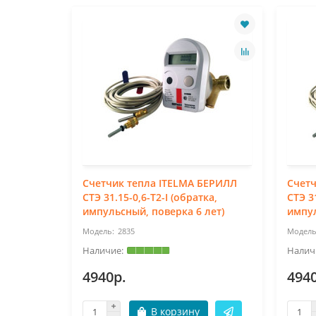
БЕРИЛЛ
Счетчик тепла ITELMA БЕРИЛЛ
Счетч
а,
СТЭ 31.15-0,6-Т2-I (обратка,
СТЭ 3
лет)
импульсный, поверка 6 лет)
импул
2835
4940р.
494
В корзину