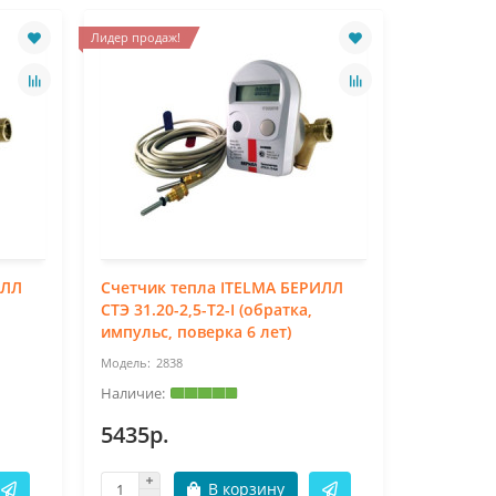
Лидер продаж!
ИЛЛ
Счетчик тепла ITELMA БЕРИЛЛ
Счетчик 
СТЭ 31.20-2,5-Т2-I (обратка,
СТЭ 31.15
импульс, поверка 6 лет)
импульсн
2838
28
5435р.
4940р.
В корзину