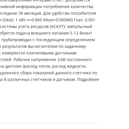
архивной информации потребления количества
оследние 38 месяцев. Для удобства потребителя
Gkal). 1 кВт·ч=0.860 Мкал=0,000860 Гкал. 0.001
 системы учета ресурсов (АСКУТ): импульсный
ебуется подача внешнего питания 5-12 Вольт!
м трубопроводах с последующим определением
и результатов вычислителем по заданному
х измеряется платиновыми датчиками
сплей. Рабочее напряжение 3,6В постоянного
а дисплее (расход тепла, расход жидкости,
анционного сбора показаний данного счетчика по
до 8 различных счетчиков и датчиков. Подробнее