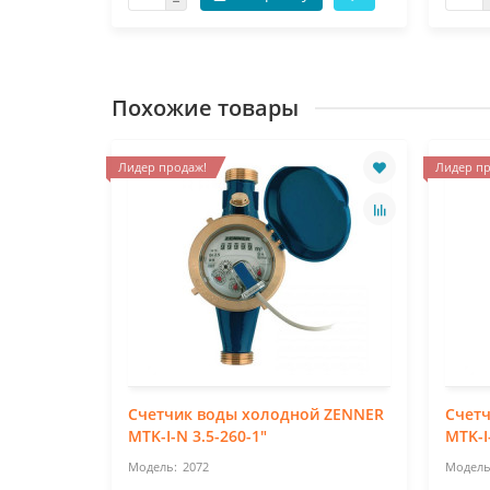
Похожие товары
Лидер продаж!
Лидер пр
Счетчик воды холодной ZENNER
Счет
MTK-I-N 3.5-260-1"
MTK-I
2072