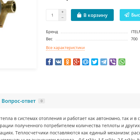
Быс
В корзину
Бренд
ITE
Вес
700
Все характеристики
Вопрос-ответ
0
епла в системах отопления и работает как автономно, так и в
рации полученного потребителем количества теплоты и других
рациях. Теплосчетчики поставляются как единый механизм: рас
 номинальным значением расхода – 0,6 м3/ч, 1,5 м3/ч, 2,5 м3/ч