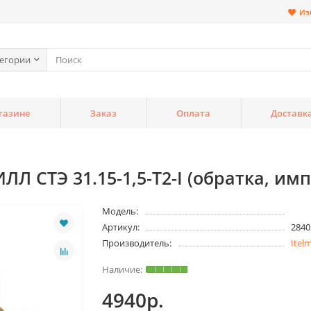
Из
тегории
газине
Заказ
Оплата
Доставк
Л СТЭ 31.15-1,5-Т2-I (обратка, имп
Модель:
Артикул:
2840
Производитель:
Itel
4940р.