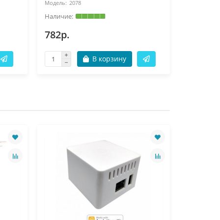
2078
20
782р.
337р.
В корзину