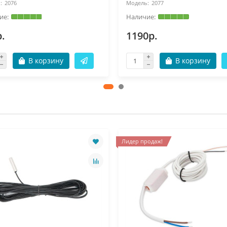
2076
2077
.
1190р.
В корзину
В корзину
Лидер продаж!