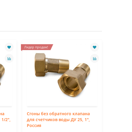
Лидер продаж!
Лидер продаж
на
Сгоны без обратного клапана
Сгоны бе
1/2",
для счетчиков воды ДУ 25, 1",
для счетч
Россия
Россия