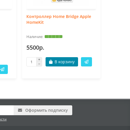
Контроллер Home Bridge Apple
Скотч-ло
HomeKit
шт
35
5500р.
89р.
В корзину
Оформить подписку
ости