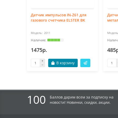
Датчик импульсов IN-Z61 для
Датч
газового счетчика ELSTER BK
мета
2011
1475р.
485р
В корзину
100
Баллов дарим всем за подписку на
новости! Новинки, скидки, акции.