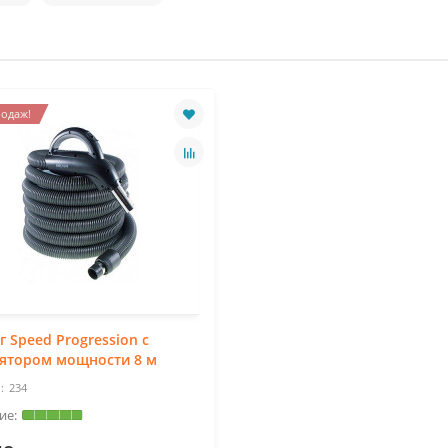
одаж!
 Speed Progression с
лятором мощности 8 м
234