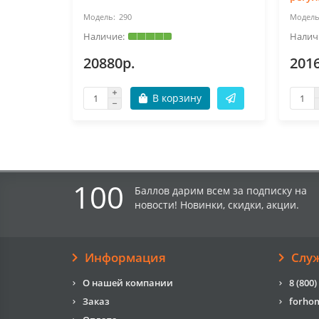
290
20880р.
201
В корзину
100
Баллов дарим всем за подписку на
новости! Новинки, скидки, акции.
Информация
Слу
О нашей компании
8 (800)
Заказ
forho