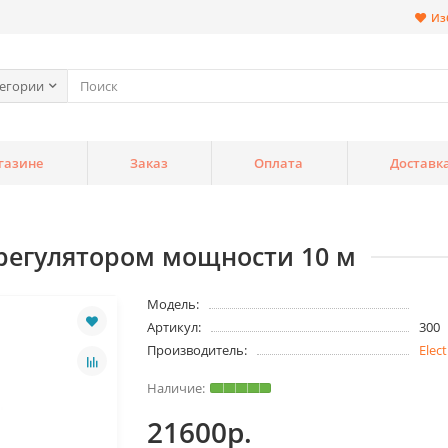
Из
тегории
газине
Заказ
Оплата
Доставк
 регулятором мощности 10 м
Модель:
Артикул:
300
Производитель:
Elec
21600р.