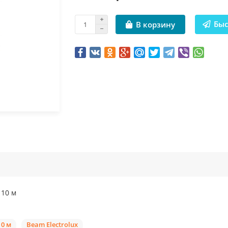
Быс
В корзину
 10 м
10 м
Beam Electrolux