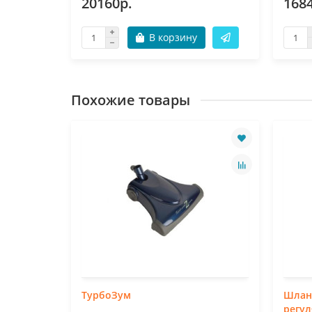
20160р.
168
В корзину
Похожие товары
ТурбоЗум
Шланг
регу