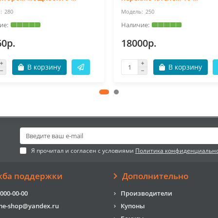
280
250
60р.
18000р.
В корзину
В корзину
Я прочитал и согласен с условиями
Политика конфиденциальн
жба поддержки
Дополнительно
 000-00-00
Производители
me-shop@yandex.ru
Купоны