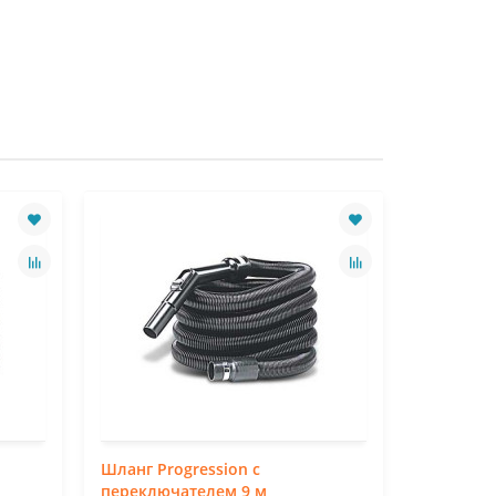
Лидер продаж
Шланг Progression с
Шланг Sp
переключателем 9 м
регулято