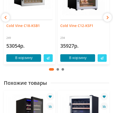
Cold Vine C18-KSB1
Cold Vine C12-KSF1
249
234
53054р.
35927р.
В корзину
В корзину
Похожие товары