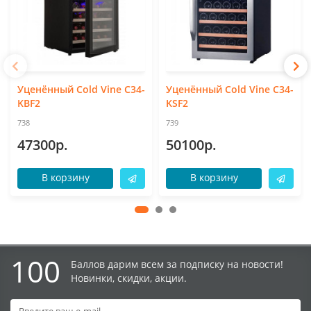
Уценённый Cold Vine C34-
Уценённый Cold Vine C34-
KBF2
KSF2
738
739
47300р.
50100р.
В корзину
В корзину
100
Баллов дарим всем за подписку на новости!
Новинки, скидки, акции.