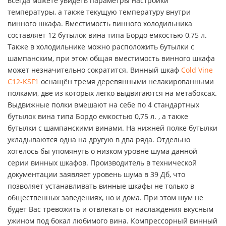
всегда можете увидеть параметры настройки
температуры, а также текущую температуру внутри
винного шкафа. Вместимость винного холодильника
составляет 12 бутылок вина типа Бордо емкостью 0,75 л.
Также в холодильнике можно расположить бутылки с
шампанским, при этом общая вместимость винного шкафа
может незначительно сократится. Винный шкаф
Cold Vine
C12-KSF1
оснащён тремя деревянными нелакированными
полками, две из которых легко выдвигаются на метабоксах.
Выдвижные полки вмешают на себе по 4 стандартных
бутылок вина типа Бордо емкостью 0,75 л. , а также
бутылки с шампанскими винами. На нижней полке бутылки
укладываются одна на другую в два ряда. Отдельно
хотелось бы упомянуть о низком уровне шума данной
серии винных шкафов. Производитель в технической
документации заявляет уровень шума в 39 Дб, что
позволяет устанавливать винные шкафы не только в
общественных заведениях, но и дома. При этом шум не
будет Вас тревожить и отвлекать от наслаждения вкусным
ужином под бокал любимого вина. Компрессорный винный