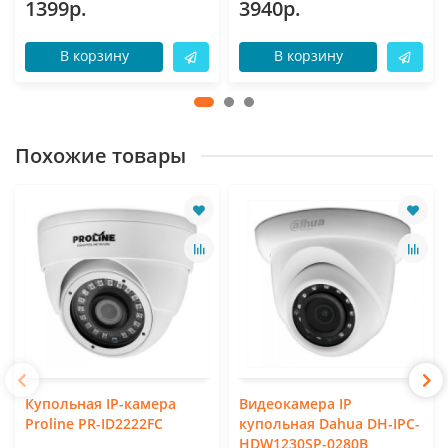
1399р.
3940р.
В корзину
В корзину
Похожие товары
Купольная IP-камера
Видеокамера IP
Proline PR-ID2222FC
купольная Dahua DH-IPC-
HDW1230SP-0280B